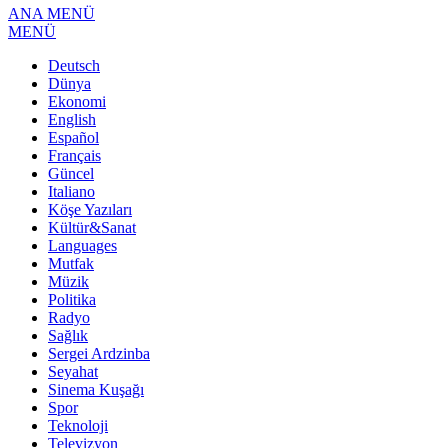
ANA MENÜ
MENÜ
Deutsch
Dünya
Ekonomi
English
Español
Français
Güncel
Italiano
Köşe Yazıları
Kültür&Sanat
Languages
Mutfak
Müzik
Politika
Radyo
Sağlık
Sergei Ardzinba
Seyahat
Sinema Kuşağı
Spor
Teknoloji
Televizyon