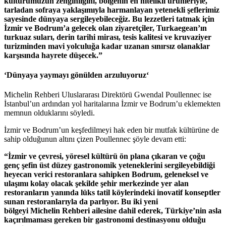
kültürümüzün zenginliğini, bölgenin en nitelikli ürünleriyle,
tarladan sofraya yaklaşımıyla harmanlayan yetenekli şeflerimiz
sayesinde dünyaya sergileyebileceğiz. Bu lezzetleri tatmak için
İzmir ve Bodrum’a gelecek olan ziyaretçiler, Turkaegean’ın
turkuaz suları, derin tarihi mirası, tesis kalitesi ve kruvaziyer
turizminden mavi yolculuğa kadar uzanan sınırsız olanaklar
karşısında hayrete düşecek.”
‘Dünyaya yaymayı gönülden arzuluyoruz
‘
Michelin Rehberi Uluslararası Direktörü Gwendal Poullennec ise
İstanbul’un ardından yol haritalarına İzmir ve Bodrum’u eklemekten
memnun olduklarını söyledi.
İzmir ve Bodrum’un keşfedilmeyi hak eden bir mutfak kültürüne de
sahip olduğunun altını çizen Poullennec şöyle devam etti:
“İzmir ve çevresi, yöresel kültürü ön plana çıkaran ve çoğu
genç şefin üst düzey gastronomik yeteneklerini sergileyebildiği
heyecan verici restoranlara sahipken Bodrum, geleneksel ve
ulaşımı kolay olacak şekilde şehir merkezinde yer alan
restoranların yanında lüks tatil köylerindeki inovatif konseptler
sunan restoranlarıyla da parlıyor. Bu iki yeni
bölgeyi Michelin Rehberi ailesine dahil ederek, Türkiye’nin asla
kaçırılmaması gereken bir gastronomi destinasyonu olduğu