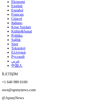
Ekonomi
English
Español
Français
Güncel
Italiano
Köşe Yazıları
Kültür&Sanat
Politika
Sağlık
Spor
Teknoloji
Ελληνικά
Русский
عربي
中国人
İLETİŞİM
+1 646 980 6160
own@apsnynews.com
@ApsnyNews