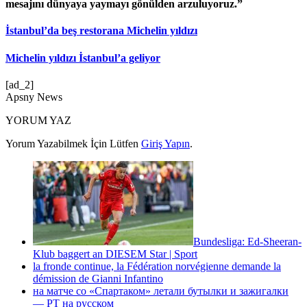
mesajını dünyaya yaymayı gönülden arzuluyoruz.”​​​​​​​
İstanbul’da beş restorana Michelin yıldızı
Michelin yıldızı İstanbul’a geliyor
[ad_2]
Apsny News
YORUM YAZ
Yorum Yazabilmek İçin Lütfen
Giriş Yapın
.
Bundesliga: Ed-Sheeran-
Klub baggert an DIESEM Star | Sport
la fronde continue, la Fédération norvégienne demande la
démission de Gianni Infantino
на матче со «Спартаком» летали бутылки и зажигалки
— РТ на русском