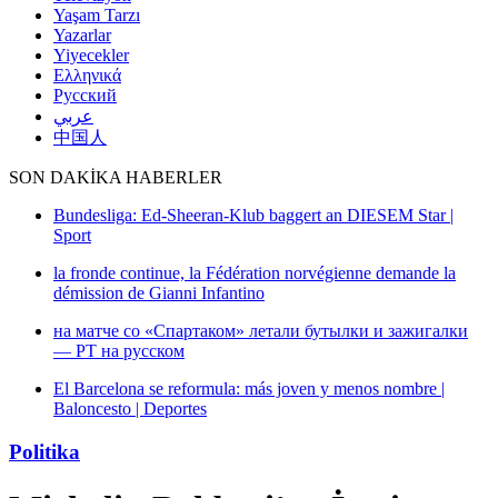
Yaşam Tarzı
Yazarlar
Yiyecekler
Ελληνικά
Русский
عربي
中国人
SON DAKİKA HABERLER
Bundesliga: Ed-Sheeran-Klub baggert an DIESEM Star |
Sport
la fronde continue, la Fédération norvégienne demande la
démission de Gianni Infantino
на матче со «Спартаком» летали бутылки и зажигалки
— РТ на русском
El Barcelona se reformula: más joven y menos nombre |
Baloncesto | Deportes
Politika