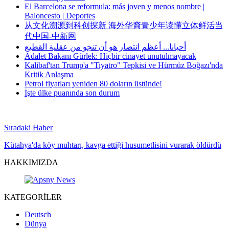
El Barcelona se reformula: más joven y menos nombre |
Baloncesto | Deportes
从文化溯源到科创探新 海外华裔青少年读懂立体鲜活当
代中国-中新网
أحيانا... أعظم انتصار هو أن تنجو من عقلية القطيع
Adalet Bakanı Gürlek: Hiçbir cinayet unutulmayacak
Kalibaf'tan Trump'a "Tiyatro" Tepkisi ve Hürmüz Boğazı'nda
Kritik Anlaşma
Petrol fiyatları yeniden 80 doların üstünde!
İşte ülke puanında son durum
Sıradaki Haber
Kütahya'da köy muhtarı, kavga ettiği husumetlisini vurarak öldürdü
HAKKIMIZDA
KATEGORİLER
Deutsch
Dünya