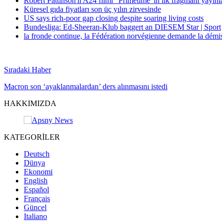
Robert Pattinson'lı A24 filmi "Primetime"ın ilk fragmanı yayınl
Küresel gıda fiyatları son üç yılın zirvesinde
US says rich-poor gap closing despite soaring living costs
Bundesliga: Ed-Sheeran-Klub baggert an DIESEM Star | Sport
la fronde continue, la Fédération norvégienne demande la démi
Sıradaki Haber
Macron son ‘ayaklanmalardan’ ders alınmasını istedi
HAKKIMIZDA
KATEGORİLER
Deutsch
Dünya
Ekonomi
English
Español
Français
Güncel
Italiano