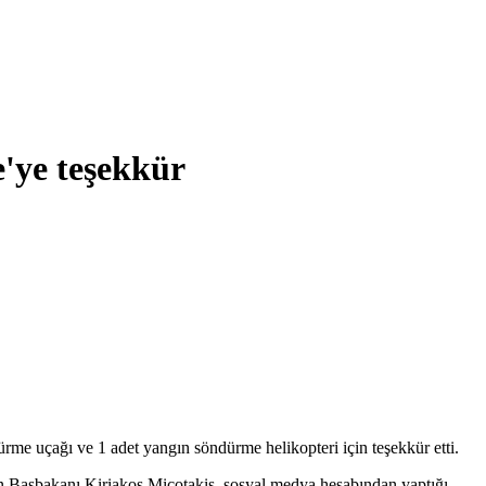
'ye teşekkür
me uçağı ve 1 adet yangın söndürme helikopteri için teşekkür etti.
an Başbakanı Kiriakos Miçotakis, sosyal medya hesabından yaptığı