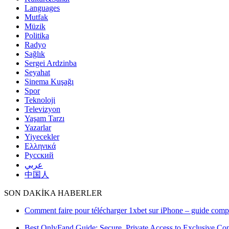
Languages
Mutfak
Müzik
Politika
Radyo
Sağlık
Sergei Ardzinba
Seyahat
Sinema Kuşağı
Spor
Teknoloji
Televizyon
Yaşam Tarzı
Yazarlar
Yiyecekler
Ελληνικά
Русский
عربي
中国人
SON DAKİKA HABERLER
Comment faire pour télécharger 1xbet sur iPhone – guide compl
Best OnlyFand Guide: Secure, Private Access to Exclusive Con