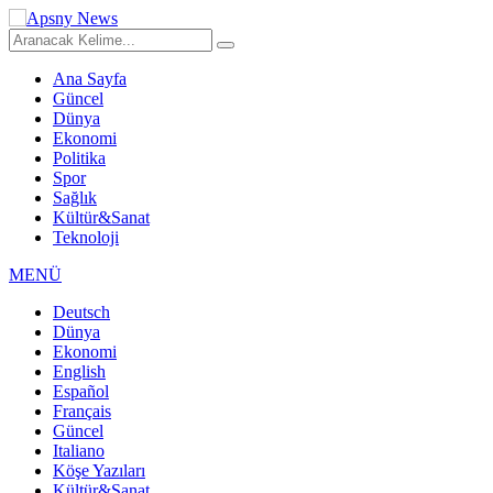
Ana Sayfa
Güncel
Dünya
Ekonomi
Politika
Spor
Sağlık
Kültür&Sanat
Teknoloji
MENÜ
Deutsch
Dünya
Ekonomi
English
Español
Français
Güncel
Italiano
Köşe Yazıları
Kültür&Sanat