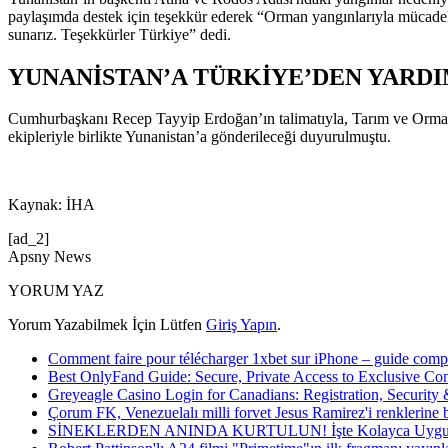
paylaşımda destek için teşekkür ederek “Orman yangınlarıyla mücadel
sunarız. Teşekkürler Türkiye” dedi.
YUNANİSTAN’A TÜRKİYE’DEN YARD
Cumhurbaşkanı Recep Tayyip Erdoğan’ın talimatıyla, Tarım ve Orman
ekipleriyle birlikte Yunanistan’a gönderileceği duyurulmuştu.
Kaynak: İHA
[ad_2]
Apsny News
YORUM YAZ
Yorum Yazabilmek İçin Lütfen
Giriş Yapın
.
Comment faire pour télécharger 1xbet sur iPhone – guide compl
Best OnlyFand Guide: Secure, Private Access to Exclusive Con
Greyeagle Casino Login for Canadians: Registration, Security
Çorum FK, Venezuelalı milli forvet Jesus Ramirez'i renklerine 
SİNEKLERDEN ANINDA KURTULUN! İşte Kolayca Uygula