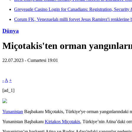
Greyeagle Casino Login for Canadians: Registration, Security
Çorum FK, Venezuelalı milli forvet Jesus Ramirez'i renklerine 
Dünya
Miçotakis'ten orman yangınları
22.07.2023 - Cumartesi 19:01
-
A
+
[ad_1]
Yunanistan
Başbakanı Miçotakis, Türkiye'ye orman yangınlarındaki mü
Yunanistan Başbakanı
Kiriakos Miçotakis
, Türkiye’nin Atina’daki or
Yunanistan’ın başkenti Atina ve Rodos Adası'ndaki yangınlar nedeniy