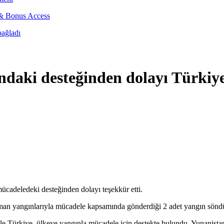
 & Bonus Access
bağladı
ndaki desteğinden dolayı Türkiye
cadeledeki desteğinden dolayı teşekkür etti.
man yangınlarıyla mücadele kapsamında gönderdiği 2 adet yangın söndür
le Türkiye, ülkeye yangınla mücadele için destekte bulundu. Yunanist