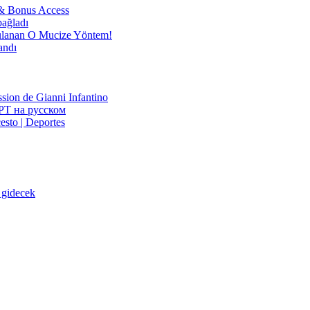
 & Bonus Access
bağladı
nan O Mucize Yöntem!
andı
ssion de Gianni Infantino
РТ на русском
esto | Deportes
 gidecek