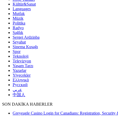
Kültür&Sanat
Languages
Mutfak
Müzik
Politika
Radyo
Sağlık
Sergei Ardzinba
Seyahat
Sinema Kuşağı
Spor
Teknoloji
Televizyon
Yaşam Tarzı
Yazarlar
Yiyecekler
Ελληνικά
Русский
عربي
中国人
SON DAKİKA HABERLER
Greyeagle Casino Login for Canadians: Registration, Security