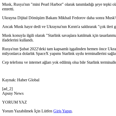
Musk, Rusya'nın "mini Pearl Harbor" olarak tanımladığı şeye tepki ol
emretti.
Ukrayna Dijital Dönüşüm Bakanı Mikhail Fedorov daha sonra Musk'tan 
Ancak Musk hayır dedi ve Ukrayna'nın Kırım'a saldırarak "çok ileri gitt
Musk konuyla ilgili olarak "Starlink savaşlara katılmak için tasarlanmad
ifadelerini kullandı.
Rusya'nın Şubat 2022'deki tam kapsamlı işgalinden hemen önce Ukrayna
milyonlarca dolarlık SpaceX yapımı Starlink uydu terminallerini sağla
Cep telefonu ve internet ağları yok edilmiş olsa bile Starlink termina
Kaynak: Haber Global
[ad_2]
Apsny News
YORUM YAZ
Yorum Yazabilmek İçin Lütfen
Giriş Yapın
.