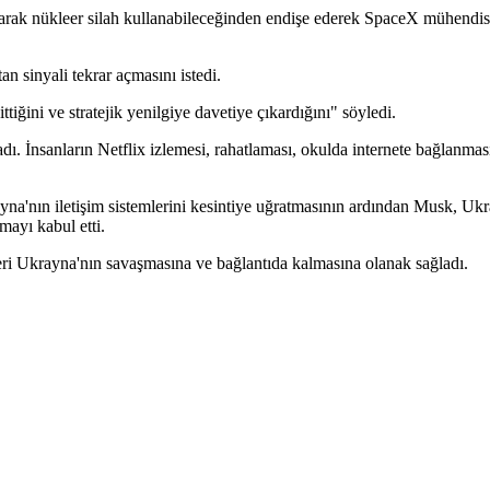
arak nükleer silah kullanabileceğinden endişe ederek SpaceX mühendisle
sinyali tekrar açmasını istedi.
iğini ve stratejik yenilgiye davetiye çıkardığını" söyledi.
ı. İnsanların Netflix izlemesi, rahatlaması, okulda internete bağlanması v
'nın iletişim sistemlerini kesintiye uğratmasının ardından Musk, Ukra
mayı kabul etti.
lleri Ukrayna'nın savaşmasına ve bağlantıda kalmasına olanak sağladı.