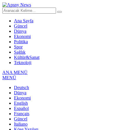
Ana Sayfa
Güncel
Dünya
Ekonomi
Politika
Spor
Sağlık
Kültür&Sanat
Teknoloji
ANA MENÜ
MENÜ
Deutsch
Dünya
Ekonomi
English
Español
Français
Güncel
Italiano
Köşe Yazıları