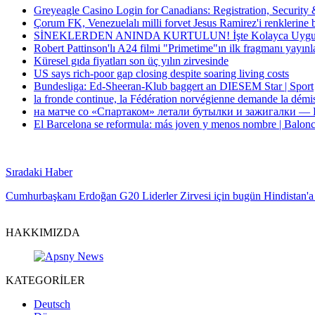
Greyeagle Casino Login for Canadians: Registration, Security
Çorum FK, Venezuelalı milli forvet Jesus Ramirez'i renklerine 
SİNEKLERDEN ANINDA KURTULUN! İşte Kolayca Uygula
Robert Pattinson'lı A24 filmi "Primetime"ın ilk fragmanı yayınl
Küresel gıda fiyatları son üç yılın zirvesinde
US says rich-poor gap closing despite soaring living costs
Bundesliga: Ed-Sheeran-Klub baggert an DIESEM Star | Sport
la fronde continue, la Fédération norvégienne demande la démi
на матче со «Спартаком» летали бутылки и зажигалки — 
El Barcelona se reformula: más joven y menos nombre | Balonc
Sıradaki Haber
Cumhurbaşkanı Erdoğan G20 Liderler Zirvesi için bugün Hindistan'a
HAKKIMIZDA
KATEGORİLER
Deutsch