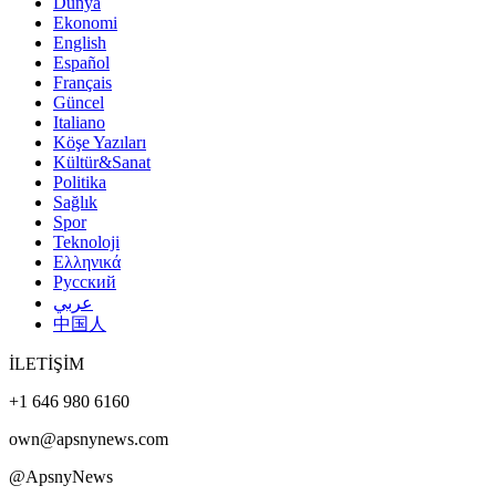
Dünya
Ekonomi
English
Español
Français
Güncel
Italiano
Köşe Yazıları
Kültür&Sanat
Politika
Sağlık
Spor
Teknoloji
Ελληνικά
Русский
عربي
中国人
İLETİŞİM
+1 646 980 6160
own@apsnynews.com
@ApsnyNews