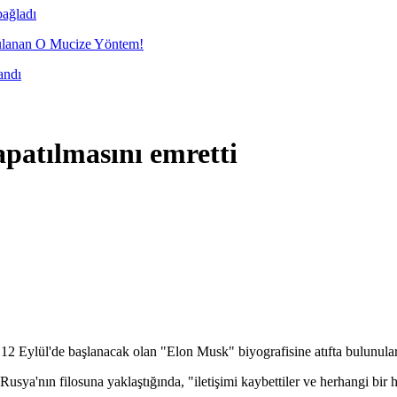
bağladı
nan O Mucize Yöntem!
andı
patılmasını emretti
12 Eylül'de başlanacak olan "Elon Musk" biyografisine atıfta bulunular
rı Rusya'nın filosuna yaklaştığında, "iletişimi kaybettiler ve herhangi bir