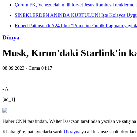
Çorum FK, Venezuelalı milli forvet Jesus Ramirez'i renklerine 
SİNEKLERDEN ANINDA KURTULUN! İşte Kolayca Uygula
Robert Pattinson'lı A24 filmi "Primetime"ın ilk fragmanı yayınl
Dünya
Musk, Kırım'daki Starlink'in ka
08.09.2023 - Cuma 04:17
-
A
+
[ad_1]
Haber CNN tarafından, Walter Isaacson tarafından yazılan ve satışına 
Kitaba göre, patlayıcılarla sarılı
Ukrayna
'ya ait insansız sualtı dronla