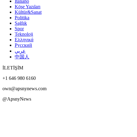
Italiano
Köşe Yazıları
Kültür&Sanat
Politika
Sağlık
Spor
Teknoloji
Ελληνικά
Русский
عربي
中国人
İLETİŞİM
+1 646 980 6160
own@apsnynews.com
@ApsnyNews