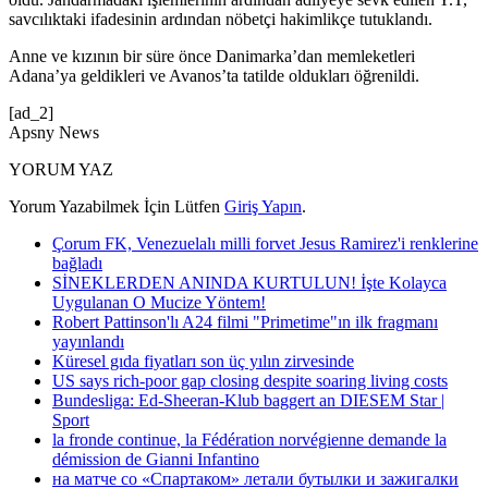
savcılıktaki ifadesinin ardından nöbetçi hakimlikçe tutuklandı.
Anne ve kızının bir süre önce Danimarka’dan memleketleri
Adana’ya geldikleri ve Avanos’ta tatilde oldukları öğrenildi.
[ad_2]
Apsny News
YORUM YAZ
Yorum Yazabilmek İçin Lütfen
Giriş Yapın
.
Çorum FK, Venezuelalı milli forvet Jesus Ramirez'i renklerine
bağladı
SİNEKLERDEN ANINDA KURTULUN! İşte Kolayca
Uygulanan O Mucize Yöntem!
Robert Pattinson'lı A24 filmi "Primetime"ın ilk fragmanı
yayınlandı
Küresel gıda fiyatları son üç yılın zirvesinde
US says rich-poor gap closing despite soaring living costs
Bundesliga: Ed-Sheeran-Klub baggert an DIESEM Star |
Sport
la fronde continue, la Fédération norvégienne demande la
démission de Gianni Infantino
на матче со «Спартаком» летали бутылки и зажигалки