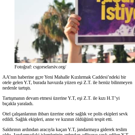
Fotoğraf: csgorselarsiv.org/
AA’nın haberine gçre Yeni Mahalle Kızılırmak Caddesi’ndeki bir
otele gelen Y.T, burada havuzda yüzen eşi Z.T. ile henüz bilinmeyen
nedenle tartıştı.
Tartışmanın devam etmesi üzerine Y.T, eşi Z.T. ile kızı H.T’yi
bıçakla yaraladı.
Otel çalışanlarının ihbarı üzerine otele sağlık ve polis ekipleri sevk
edildi. Sağlık ekipleri, anne ve kızının öldüğünü tespit etti.
Saldırının ardından aracıyla kaçan Y.T, jandarmaya giderek teslim
oldu. Jandarmadaki işlemlerinin ardından adliyeye sevk edilen Y.T,