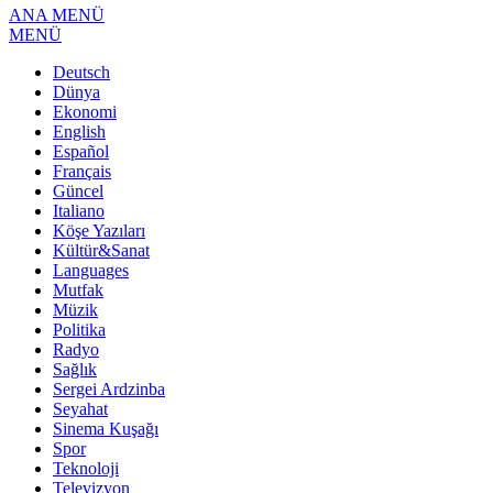
ANA MENÜ
MENÜ
Deutsch
Dünya
Ekonomi
English
Español
Français
Güncel
Italiano
Köşe Yazıları
Kültür&Sanat
Languages
Mutfak
Müzik
Politika
Radyo
Sağlık
Sergei Ardzinba
Seyahat
Sinema Kuşağı
Spor
Teknoloji
Televizyon