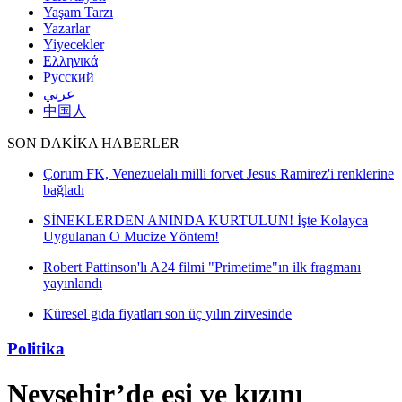
Yaşam Tarzı
Yazarlar
Yiyecekler
Ελληνικά
Русский
عربي
中国人
SON DAKİKA HABERLER
Çorum FK, Venezuelalı milli forvet Jesus Ramirez'i renklerine
bağladı
SİNEKLERDEN ANINDA KURTULUN! İşte Kolayca
Uygulanan O Mucize Yöntem!
Robert Pattinson'lı A24 filmi "Primetime"ın ilk fragmanı
yayınlandı
Küresel gıda fiyatları son üç yılın zirvesinde
Politika
Nevşehir’de eşi ve kızını