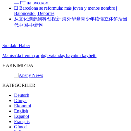
— РТ на русском
El Barcelona se reformula: más joven y menos nombre |
Baloncesto | Deportes
从文化溯源到科创探新 海外华裔青少年读懂立体鲜活当
代中国-中新网
Sıradaki Haber
Manisa'da trenin çarptığı vatandaş hayatını kaybetti
HAKKIMIZDA
KATEGORİLER
Deutsch
Dünya
Ekonomi
English
Español
Français
Güncel