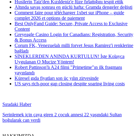
Husilerin Taiz'den Kızıldeniz'e füze fırlattığını tespit ettik
Altında savaş sonrası en güçlü hafta: Gramda dengeler değişti
Comment faire pour télécharger 1xbet sur iPhone – guide
complet 2026 et options de paiement
Best OnlyFand Guide: Secure, Private Access to Exclusive
Content
Greyeagle Casino Login for Canadians: Registration, Security
& Bonus Access
Çorum FK, Venezuelalı milli forvet Jesus Ramirez'i renklerine
bağladı
SİNEKLERDEN ANINDA KURTULUN! İşte Kolayca
Uygulanan O Mucize Yöntem!
Robert Pattinson'lı A24 filmi "Primetime"ın ilk fragmanı
yayınlandı
Küresel gıda fiyatları son üç yılın zirvesinde
US says rich-poor gap closing despite soaring living costs
Sıradaki Haber
Serinlemek için çaya giren 2 çocuk annesi 22 yaşındaki Sultan
boğularak can verdi
HAKKIMIZDA