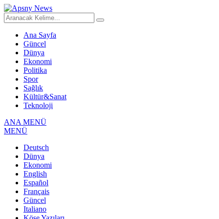
Ana Sayfa
Güncel
Dünya
Ekonomi
Politika
Spor
Sağlık
Kültür&Sanat
Teknoloji
ANA MENÜ
MENÜ
Deutsch
Dünya
Ekonomi
English
Español
Français
Güncel
Italiano
Köşe Yazıları