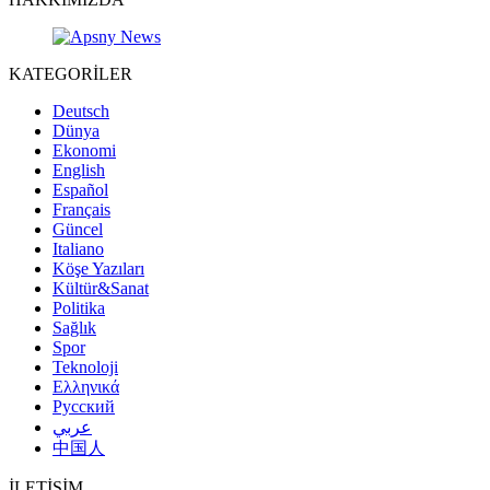
KATEGORİLER
Deutsch
Dünya
Ekonomi
English
Español
Français
Güncel
Italiano
Köşe Yazıları
Kültür&Sanat
Politika
Sağlık
Spor
Teknoloji
Ελληνικά
Русский
عربي
中国人
İLETİŞİM