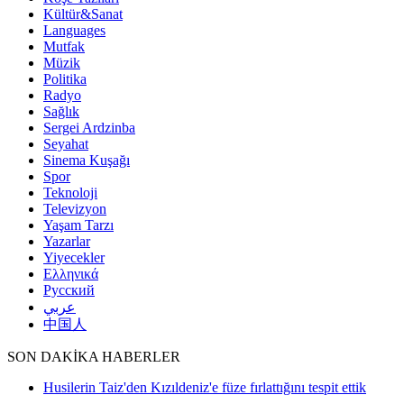
Kültür&Sanat
Languages
Mutfak
Müzik
Politika
Radyo
Sağlık
Sergei Ardzinba
Seyahat
Sinema Kuşağı
Spor
Teknoloji
Televizyon
Yaşam Tarzı
Yazarlar
Yiyecekler
Ελληνικά
Русский
عربي
中国人
SON DAKİKA HABERLER
Husilerin Taiz'den Kızıldeniz'e füze fırlattığını tespit ettik