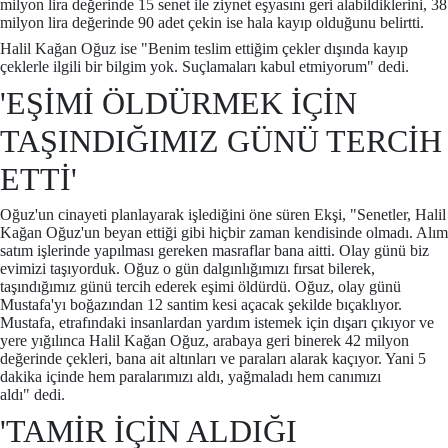
milyon lira değerinde 15 senet ile ziynet eşyasını geri alabildiklerini, 38
milyon lira değerinde 90 adet çekin ise hala kayıp olduğunu belirtti.
Halil Kağan Oğuz ise "Benim teslim ettiğim çekler dışında kayıp
çeklerle ilgili bir bilgim yok. Suçlamaları kabul etmiyorum" dedi.
'EŞİMİ ÖLDÜRMEK İÇİN
TAŞINDIĞIMIZ GÜNÜ TERCİH
ETTİ'
Oğuz'un cinayeti planlayarak işlediğini öne süren Ekşi, "Senetler, Halil
Kağan Oğuz'un beyan ettiği gibi hiçbir zaman kendisinde olmadı. Alım
satım işlerinde yapılması gereken masraflar bana aitti. Olay günü biz
evimizi taşıyorduk. Oğuz o gün dalgınlığımızı fırsat bilerek,
taşındığımız günü tercih ederek eşimi öldürdü. Oğuz, olay günü
Mustafa'yı boğazından 12 santim kesi açacak şekilde bıçaklıyor.
Mustafa, etrafındaki insanlardan yardım istemek için dışarı çıkıyor ve
yere yığılınca Halil Kağan Oğuz, arabaya geri binerek 42 milyon
değerinde çekleri, bana ait altınları ve paraları alarak kaçıyor. Yani 5
dakika içinde hem paralarımızı aldı, yağmaladı hem canımızı
aldı" dedi.
'TAMİR İÇİN ALDIĞI