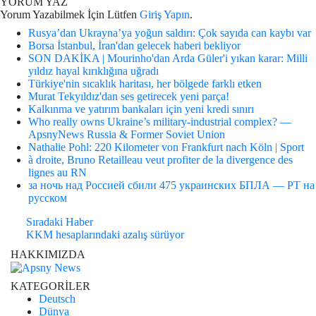
YORUM YAZ
Yorum Yazabilmek İçin Lütfen
Giriş Yapın
.
Rusya’dan Ukrayna’ya yoğun saldırı: Çok sayıda can kaybı var
Borsa İstanbul, İran'dan gelecek haberi bekliyor
SON DAKİKA | Mourinho'dan Arda Güler'i yıkan karar: Milli
yıldız hayal kırıklığına uğradı
Türkiye'nin sıcaklık haritası, her bölgede farklı etken
Murat Tekyıldız'dan ses getirecek yeni parça!
Kalkınma ve yatırım bankaları için yeni kredi sınırı
Who really owns Ukraine’s military-industrial complex? —
ApsnyNews Russia & Former Soviet Union
Nathalie Pohl: 220 Kilometer von Frankfurt nach Köln | Sport
à droite, Bruno Retailleau veut profiter de la divergence des
lignes au RN
за ночь над Россией сбили 475 украинских БПЛА — РТ на
русском
Sıradaki Haber
KKM hesaplarındaki azalış sürüyor
HAKKIMIZDA
KATEGORİLER
Deutsch
Dünya