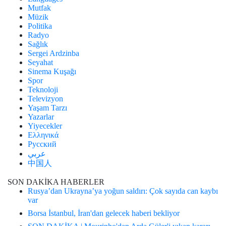
Mutfak
Müzik
Politika
Radyo
Sağlık
Sergei Ardzinba
Seyahat
Sinema Kuşağı
Spor
Teknoloji
Televizyon
Yaşam Tarzı
Yazarlar
Yiyecekler
Ελληνικά
Русский
عربي
中国人
SON DAKİKA HABERLER
Rusya’dan Ukrayna’ya yoğun saldırı: Çok sayıda can kaybı
var
Borsa İstanbul, İran'dan gelecek haberi bekliyor