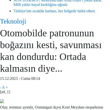
SON DAKİKA | Mourinho'dan Arda Güler'i yıkan karar:
Milli yıldız hayal kırıklığına uğradı
Türkiye'nin sıcaklık haritası, her bölgede farklı etken
Teknoloji
Otomobilde patronunun
boğazını kesti, savunması
kan dondurdu: Ortada
kalmasın diye...
15.12.2023 - Cuma 08:14
-
A
+
[ad_1]
Olay, temmuz ayında, Osmangazi ilçesi Kent Meydanı otoparkının