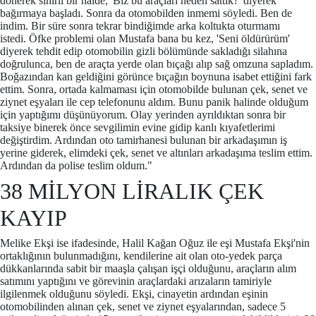
dönerek sinirli bir halde, 'Biz bu araçları neden sattık?' diyerek
bağırmaya başladı. Sonra da otomobilden inmemi söyledi. Ben de
indim. Bir süre sonra tekrar bindiğimde arka koltukta oturmamı
istedi. Öfke problemi olan Mustafa bana bu kez, 'Seni öldürürüm'
diyerek tehdit edip otomobilin gizli bölümünde sakladığı silahına
doğrulunca, ben de araçta yerde olan bıçağı alıp sağ omzuna sapladım.
Boğazından kan geldiğini görünce bıçağın boynuna isabet ettiğini fark
ettim. Sonra, ortada kalmaması için otomobilde bulunan çek, senet ve
ziynet eşyaları ile cep telefonunu aldım. Bunu panik halinde olduğum
için yaptığımı düşünüyorum. Olay yerinden ayrıldıktan sonra bir
taksiye binerek önce sevgilimin evine gidip kanlı kıyafetlerimi
değiştirdim. Ardından oto tamirhanesi bulunan bir arkadaşımın iş
yerine giderek, elimdeki çek, senet ve altınları arkadaşıma teslim ettim.
Ardından da polise teslim oldum."
38 MİLYON LİRALIK ÇEK
KAYIP
Melike Ekşi ise ifadesinde, Halil Kağan Oğuz ile eşi Mustafa Ekşi'nin
ortaklığının bulunmadığını, kendilerine ait olan oto-yedek parça
dükkanlarında sabit bir maaşla çalışan işçi olduğunu, araçların alım
satımını yaptığını ve görevinin araçlardaki arızaların tamiriyle
ilgilenmek olduğunu söyledi. Ekşi, cinayetin ardından eşinin
otomobilinden alınan çek, senet ve ziynet eşyalarından, sadece 5