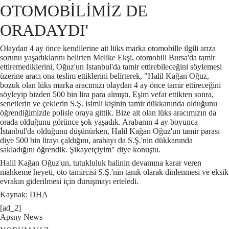
OTOMOBİLİMİZ DE
ORADAYDI'
Olaydan 4 ay önce kendilerine ait lüks marka otomobille ilgili arıza
sorunu yaşadıklarını belirten Melike Ekşi, otomobili Bursa'da tamir
ettiremediklerini, Oğuz'un İstanbul'da tamir ettirebileceğini söylemesi
üzerine aracı ona teslim ettiklerini belirterek, "Halil Kağan Oğuz,
bozuk olan lüks marka aracımızı olaydan 4 ay önce tamir ettireceğini
söyleyip bizden 500 bin lira para almıştı. Eşim vefat ettikten sonra,
senetlerin ve çeklerin S.Ş. isimli kişinin tamir dükkanında olduğunu
öğrendiğimizde polisle oraya gittik. Bize ait olan lüks aracımızın da
orada olduğunu görünce şok yaşadık. Arabanın 4 ay boyunca
İstanbul'da olduğunu düşünürken, Halil Kağan Oğuz'un tamir parası
diye 500 bin lirayı çaldığını, arabayı da S.Ş.'nin dükkanında
sakladığını öğrendik. Şikayetçiyim" diye konuştu.
Halil Kağan Oğuz'un, tutukluluk halinin devamına karar veren
mahkeme heyeti, oto tamircisi S.Ş.'nin tanık olarak dinlenmesi ve eksik
evrakın giderilmesi için duruşmayı erteledi.
Kaynak: DHA
[ad_2]
Apsny News