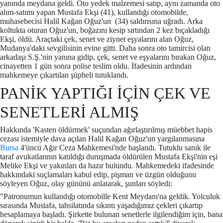
yanında meydana geldi. Oto yedek malzemesi satıp, aynı zamanda oto
alım-satımı yapan Mustafa Ekşi (41), kullandığı otomobilde,
muhasebecisi Halil Kağan Oğuz'un (34) saldırısına uğradı. Arka
koltukta oturan Oğuz'un, boğazını kesip sırtından 2 kez bıçakladığı
Ekşi, öldü. Araçtaki çek, senet ve ziynet eşyalarını alan Oğuz,
Mudanya'daki sevgilisinin evine gitti. Daha sonra oto tamircisi olan
arkadaşı S.Ş.'nin yanına gidip, çek, senet ve eşyalarını bırakan Oğuz,
cinayetten 1 gün sonra polise teslim oldu. İfadesinin ardından
mahkemeye çıkartılan şüpheli tutuklandı.
PANİK YAPTIĞI İÇİN ÇEK VE
SENETLERİ ALMIŞ
Hakkında 'Kasten öldürmek' suçundan ağırlaştırılmış müebbet hapis
cezası istemiyle dava açılan Halil Kağan Oğuz'un yargılanmasına
Bursa
4'üncü Ağır Ceza Mahkemesi'nde başlandı. Tutuklu sanık ile
taraf avukatlarının katıldığı duruşmada öldürülen Mustafa Ekşi'nin eşi
Melike Ekşi ve yakınları da hazır bulundu. Mahkemedeki ifadesinde
hakkındaki suçlamaları kabul edip, pişman ve üzgün olduğunu
söyleyen Oğuz, olay gününü anlatarak, şunları söyledi:
"Patronumun kullandığı otomobille Kent Meydanı'na geldik. Yolculuk
sırasında Mustafa, tahsilatında sıkıntı yaşadığımız çekleri çıkartıp
hesaplamaya başladı. Şirkette bulunan senetlerle ilgilendiğim için, bana