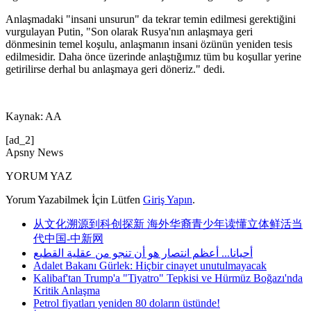
Anlaşmadaki "insani unsurun" da tekrar temin edilmesi gerektiğini
vurgulayan Putin, "Son olarak Rusya'nın anlaşmaya geri
dönmesinin temel koşulu, anlaşmanın insani özünün yeniden tesis
edilmesidir. Daha önce üzerinde anlaştığımız tüm bu koşullar yerine
getirilirse derhal bu anlaşmaya geri döneriz." dedi.
Kaynak: AA
[ad_2]
Apsny News
YORUM YAZ
Yorum Yazabilmek İçin Lütfen
Giriş Yapın
.
从文化溯源到科创探新 海外华裔青少年读懂立体鲜活当
代中国-中新网
أحيانا... أعظم انتصار هو أن تنجو من عقلية القطيع
Adalet Bakanı Gürlek: Hiçbir cinayet unutulmayacak
Kalibaf'tan Trump'a "Tiyatro" Tepkisi ve Hürmüz Boğazı'nda
Kritik Anlaşma
Petrol fiyatları yeniden 80 doların üstünde!