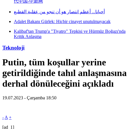
代中国-中新网
أحيانا... أعظم انتصار هو أن تنجو من عقلية القطيع
Adalet Bakanı Gürlek: Hiçbir cinayet unutulmayacak
Kalibaf'tan Trump'a "Tiyatro" Tepkisi ve Hürmüz Boğazı'nda
Kritik Anlaşma
Teknoloji
Putin, tüm koşullar yerine
getirildiğinde tahıl anlaşmasına
derhal dönüleceğini açıkladı
19.07.2023 - Çarşamba 18:50
-
A
+
[ad_1]