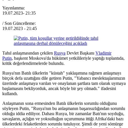
Yayınlanma:
19.07.2023
- 21:35
/ Son Güncelleme:
19.07.2023
- 21:45
Tahıl anlaşmasından çekilen
Rusya
Devlet Başkanı
Vladimir
Putin
, başkent Moskova'da hükümet yetkilileriyle yaptığı toplantıda,
kritik değerlendirmelerde bulundu.
Rusya'nın Batılı ülkelerin "küstah" yaklaşımına rağmen anlaşmayı
birçok defa uzattığını dile getiren Putin, "Yabancı meslektaşlarımızın
üzerinde anlaşmaya varılan ve onaylanan şartlara tam olarak uymaya
başlamasını bekliyorduk, ancak böyle bir şey olmadı." ifadesini
kullandı.
Anlaşmanın sona ermesinden Batılı ülkelerin sorumlu olduğunu
söyleyen Putin, "Rusya'nın bu anlaşmanın başarısızlığından sorumlu
olduğu iddia ediliyor. Dahası Rusya, bir zamanlar Batı'nın soyduğu,
savaşların, açlığın ve yoksulluğun uçurumuna ittiği Afrika'daki bazı
ülkelerdeki felaketlerden sorumlu tutuluyor. Şimdi de yeni sömürge