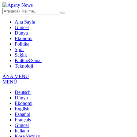
Ana Sayfa
Güncel
Dünya
Ekonomi
Politika
Spor
Sağlık
Kültür&Sanat
Teknoloji
ANA MENÜ
MENÜ
Deutsch
Dünya
Ekonomi
English
Español
Français
Güncel
Italiano
Köşe Yazıları