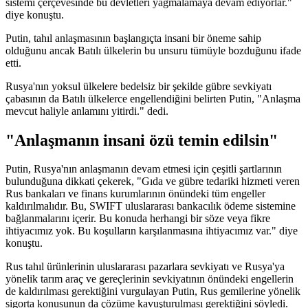
sistemi çerçevesinde bu devletleri yağmalamaya devam ediyorlar."
diye konuştu.
Putin, tahıl anlaşmasının başlangıçta insani bir öneme sahip
olduğunu ancak Batılı ülkelerin bu unsuru tümüyle bozduğunu ifade
etti.
Rusya'nın yoksul ülkelere bedelsiz bir şekilde gübre sevkiyatı
çabasının da Batılı ülkelerce engellendiğini belirten Putin, "Anlaşma
mevcut haliyle anlamını yitirdi." dedi.
"Anlaşmanın insani özü temin edilsin"
Putin, Rusya'nın anlaşmanın devam etmesi için çeşitli şartlarının
bulunduğuna dikkati çekerek, "Gıda ve gübre tedariki hizmeti veren
Rus bankaları ve finans kurumlarının önündeki tüm engeller
kaldırılmalıdır. Bu, SWIFT uluslararası bankacılık ödeme sistemine
bağlanmalarını içerir. Bu konuda herhangi bir söze veya fikre
ihtiyacımız yok. Bu koşulların karşılanmasına ihtiyacımız var." diye
konuştu.
Rus tahıl ürünlerinin uluslararası pazarlara sevkiyatı ve Rusya'ya
yönelik tarım araç ve gereçlerinin sevkiyatının önündeki engellerin
de kaldırılması gerektiğini vurgulayan Putin, Rus gemilerine yönelik
sigorta konusunun da çözüme kavuşturulması gerektiğini söyledi.