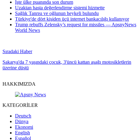
İşte ülke puanında son durum
Uzaktan hasta değerlendirme sistemi hizmette
Sağlık Tanrısı ve oğlunun heykeli bulundu
Türkiye'de dört kişiden üçü internet bankacılığı kullanıyor
Trump rebuffs Zelensky’s request for missiles — ApsnyNews
World News
Sıradaki Haber
Sakarya'da 7 yaşındaki çocuk, 3'üncü kattan aşağı motosikletlerin
üzerine düştü
HAKKIMIZDA
KATEGORİLER
Deutsch
Dünya
Ekonomi
English
Español