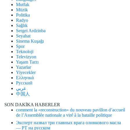
Mutfak
Müzik
Politika
Radyo
Sağlık
Sergei Ardzinba
Seyahat
Sinema Kuşağı
Spor
Teknoloji
Televizyon
Yaşam Tarzı
Yazarlar
Yiyecekler
Ελληνικά
Русский
عربي
中国人
SON DAKİKA HABERLER
comment la «reconstruction» du nouveau pavillon d’accueil
de l’Assemblée nationale a viré à la bataille politique
Эксперт назвал три главных врага оливкового масла
— РТ на русском