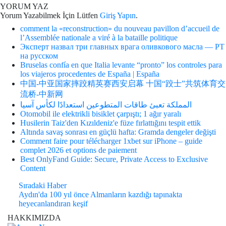
YORUM YAZ
Yorum Yazabilmek İçin Lütfen
Giriş Yapın
.
comment la «reconstruction» du nouveau pavillon d’accueil de
l’Assemblée nationale a viré à la bataille politique
Эксперт назвал три главных врага оливкового масла — РТ
на русском
Bruselas confía en que Italia levante “pronto” los controles para
los viajeros procedentes de España | España
中国-中亚国家摔跤精英赛西安启幕 十国“跤士”共筑体育交
流桥-中新网
المملكة تعبئ طاقات المتطوعين استعدادًا لكأس آسيا
Otomobil ile elektrikli bisiklet çarpıştı; 1 ağır yaralı
Husilerin Taiz'den Kızıldeniz'e füze fırlattığını tespit ettik
Altında savaş sonrası en güçlü hafta: Gramda dengeler değişti
Comment faire pour télécharger 1xbet sur iPhone – guide
complet 2026 et options de paiement
Best OnlyFand Guide: Secure, Private Access to Exclusive
Content
Sıradaki Haber
Aydın'da 100 yıl önce Almanların kazdığı tapınakta
heyecanlandıran keşif
HAKKIMIZDA