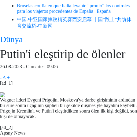
Bruselas confía en que Italia levante “pronto” los controles
para los viajeros procedentes de España | España
中国-中亚国家摔跤精英赛西安启幕 十国“跤士”共筑体
育交流桥-中新网
Dünya
Putin'i eleştirip de ölenler
26.08.2023 - Cumartesi 09:06
-
A
+
[ad_1]
Wagner lideri Evgeni Prigojin, Moskova'ya darbe girişiminin ardından
bir süre sonra uçağının şüpheli bir şekilde düşmesiyle hayatını kaybetti.
Prigojin Kremlin'i ve Putin'i eleştirdikten sonra ölen ilk kişi değildi, son
kişi de olmayacak.
[ad_2]
Apsny News