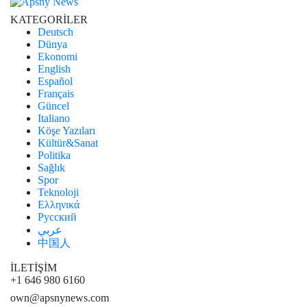
KATEGORİLER
Deutsch
Dünya
Ekonomi
English
Español
Français
Güncel
Italiano
Köşe Yazıları
Kültür&Sanat
Politika
Sağlık
Spor
Teknoloji
Ελληνικά
Русский
عربي
中国人
İLETİŞİM
+1 646 980 6160
own@apsnynews.com