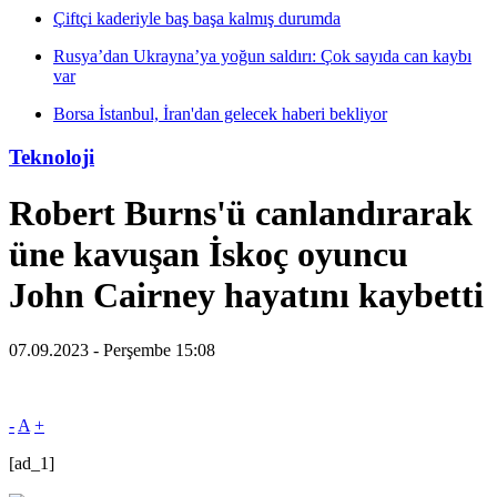
Çiftçi kaderiyle baş başa kalmış durumda
Rusya’dan Ukrayna’ya yoğun saldırı: Çok sayıda can kaybı
var
Borsa İstanbul, İran'dan gelecek haberi bekliyor
Teknoloji
Robert Burns'ü canlandırarak
üne kavuşan İskoç oyuncu
John Cairney hayatını kaybetti
07.09.2023 - Perşembe 15:08
-
A
+
[ad_1]