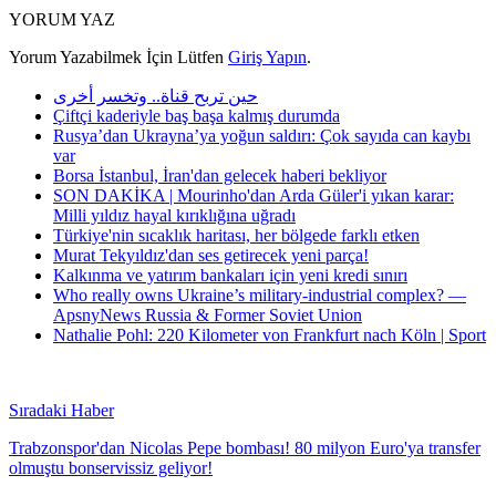
YORUM YAZ
Yorum Yazabilmek İçin Lütfen
Giriş Yapın
.
حين تربح قناة.. وتخسر أخرى
Çiftçi kaderiyle baş başa kalmış durumda
Rusya’dan Ukrayna’ya yoğun saldırı: Çok sayıda can kaybı
var
Borsa İstanbul, İran'dan gelecek haberi bekliyor
SON DAKİKA | Mourinho'dan Arda Güler'i yıkan karar:
Milli yıldız hayal kırıklığına uğradı
Türkiye'nin sıcaklık haritası, her bölgede farklı etken
Murat Tekyıldız'dan ses getirecek yeni parça!
Kalkınma ve yatırım bankaları için yeni kredi sınırı
Who really owns Ukraine’s military-industrial complex? —
ApsnyNews Russia & Former Soviet Union
Nathalie Pohl: 220 Kilometer von Frankfurt nach Köln | Sport
Sıradaki Haber
Trabzonspor'dan Nicolas Pepe bombası! 80 milyon Euro'ya transfer
olmuştu bonservissiz geliyor!