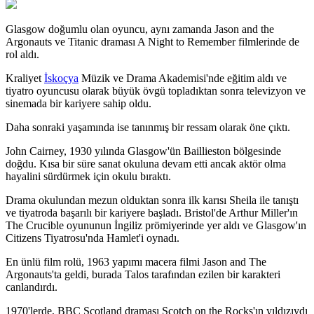
Glasgow doğumlu olan oyuncu, aynı zamanda Jason and the
Argonauts ve Titanic draması A Night to Remember filmlerinde de
rol aldı.
Kraliyet
İskoçya
Müzik ve Drama Akademisi'nde eğitim aldı ve
tiyatro oyuncusu olarak büyük övgü topladıktan sonra televizyon ve
sinemada bir kariyere sahip oldu.
Daha sonraki yaşamında ise tanınmış bir ressam olarak öne çıktı.
John Cairney, 1930 yılında Glasgow'ün Baillieston bölgesinde
doğdu. Kısa bir süre sanat okuluna devam etti ancak aktör olma
hayalini sürdürmek için okulu bıraktı.
Drama okulundan mezun olduktan sonra ilk karısı Sheila ile tanıştı
ve tiyatroda başarılı bir kariyere başladı. Bristol'de Arthur Miller'ın
The Crucible oyununun İngiliz prömiyerinde yer aldı ve Glasgow'ın
Citizens Tiyatrosu'nda Hamlet'i oynadı.
En ünlü film rolü, 1963 yapımı macera filmi Jason and The
Argonauts'ta geldi, burada Talos tarafından ezilen bir karakteri
canlandırdı.
1970'lerde, BBC Scotland draması Scotch on the Rocks'ın yıldızıydı