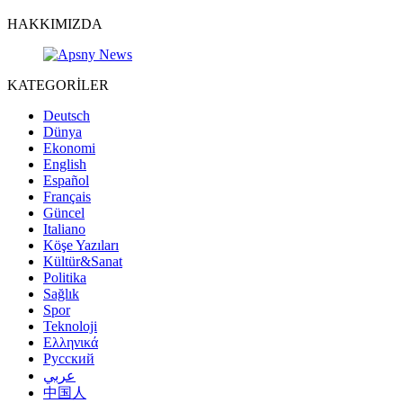
HAKKIMIZDA
KATEGORİLER
Deutsch
Dünya
Ekonomi
English
Español
Français
Güncel
Italiano
Köşe Yazıları
Kültür&Sanat
Politika
Sağlık
Spor
Teknoloji
Ελληνικά
Русский
عربي
中国人