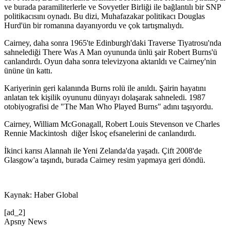
ve burada paramiliterlerle ve Sovyetler Birliği ile bağlantılı bir SNP
politikacısını oynadı. Bu dizi, Muhafazakar politikacı Douglas
Hurd'ün bir romanına dayanıyordu ve çok tartışmalıydı.
Cairney, daha sonra 1965'te Edinburgh'daki Traverse Tiyatrosu'nda
sahnelediği There Was A Man oyununda ünlü şair Robert Burns'ü
canlandırdı. Oyun daha sonra televizyona aktarıldı ve Cairney'nin
ününe ün kattı.
Kariyerinin geri kalanında Burns rolü ile anıldı. Şairin hayatını
anlatan tek kişilik oyununu dünyayı dolaşarak sahneledi. 1987
otobiyografisi de "The Man Who Played Burns" adını taşıyordu.
Cairney, William McGonagall, Robert Louis Stevenson ve Charles
Rennie Mackintosh diğer İskoç efsanelerini de canlandırdı.
İkinci karısı Alannah ile Yeni Zelanda'da yaşadı. Çift 2008'de
Glasgow'a taşındı, burada Cairney resim yapmaya geri döndü.
Kaynak: Haber Global
[ad_2]
Apsny News