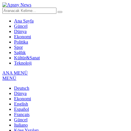
Ana Sayfa
Güncel
Dünya
Ekonomi
Politika
Spor
Sağlık
Kültür&Sanat
Teknoloji
ANA MENÜ
MENÜ
Deutsch
Dünya
Ekonomi
English
Español
Français
Güncel
Italiano
Köşe Yazıları