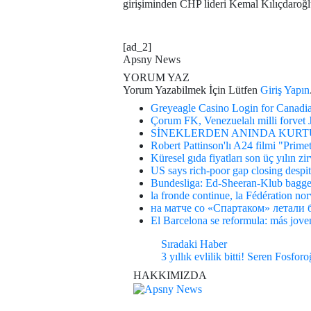
girişiminden CHP lideri Kemal Kılıçdaroğ
[ad_2]
Apsny News
YORUM YAZ
Yorum Yazabilmek İçin Lütfen
Giriş Yapın
Greyeagle Casino Login for Canadia
Çorum FK, Venezuelalı milli forvet J
SİNEKLERDEN ANINDA KURTULUN
Robert Pattinson'lı A24 filmi "Prime
Küresel gıda fiyatları son üç yılın zi
US says rich-poor gap closing despit
Bundesliga: Ed-Sheeran-Klub bagge
la fronde continue, la Fédération n
на матче со «Спартаком» летали
El Barcelona se reformula: más jove
Sıradaki Haber
3 yıllık evlilik bitti! Seren Fosfo
HAKKIMIZDA