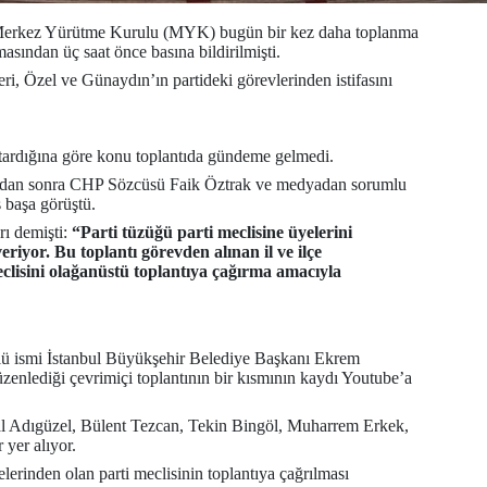
 Merkez Yürütme Kurulu (MYK) bugün bir kez daha toplanma
masından üç saat önce basına bildirilmişti.
, Özel ve Günaydın’ın partideki görevlerinden istifasını
tardığına göre konu toplantıda gündeme gelmedi.
tıdan sonra CHP Sözcüsü Faik Öztrak ve medyadan sorumlu
 başa görüştü.
ı demişti:
“Parti tüzüğü parti meclisine üyelerini
riyor. Bu toplantı görevden alınan il ve ilçe
eclisini olağanüstü toplantıya çağırma amacıyla
çlü ismi İstanbul Büyükşehir Belediye Başkanı Ekrem
enlediği çevrimiçi toplantının bir kısmının kaydı Youtube’a
l Adıgüzel, Bülent Tezcan, Tekin Bingöl, Muharrem Erkek,
yer alıyor.
rinden olan parti meclisinin toplantıya çağrılması