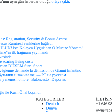
lu’nun aynı gün haberdar olduğu
ortaya çıktı.
.
ns: Registration, Security & Bonus Access
esus Ramirez'i renklerine bağladı
! İşte Kolayca Uygulanan O Mucize Yöntem!
time"ın ilk fragmanı yayınlandı
rvesinde
e soaring living costs
rt an DIESEM Star | Sport
orvégienne demande la démission de Gianni Infantino
 бутылки и зажигалки — РТ на русском
n y menos nombre | Baloncesto | Deportes
roğlu ile Kaan Önal boşandı
KATEGORİLER
İLETİŞİ
Deutsch
+1 646 9
Dünya
own@aps