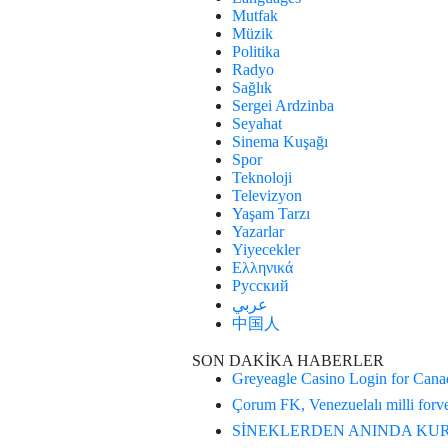
Mutfak
Müzik
Politika
Radyo
Sağlık
Sergei Ardzinba
Seyahat
Sinema Kuşağı
Spor
Teknoloji
Televizyon
Yaşam Tarzı
Yazarlar
Yiyecekler
Ελληνικά
Русский
عربي
中国人
SON DAKİKA HABERLER
Greyeagle Casino Login for Canad
Çorum FK, Venezuelalı milli forve
SİNEKLERDEN ANINDA KURTULU