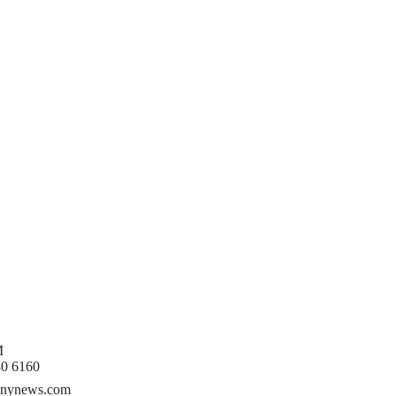
M
80 6160
nynews.com