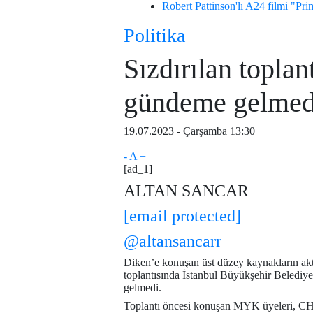
Robert Pattinson'lı A24 filmi "Pri
Politika
Sızdırılan topl
gündeme gelmed
19.07.2023 - Çarşamba 13:30
-
A
+
[ad_1]
ALTAN SANCAR
[email protected]
@altansancarr
Diken’e konuşan üst düzey kaynakların 
toplantısında İstanbul Büyükşehir Belediy
gelmedi.
Toplantı öncesi konuşan MYK üyeleri, CH