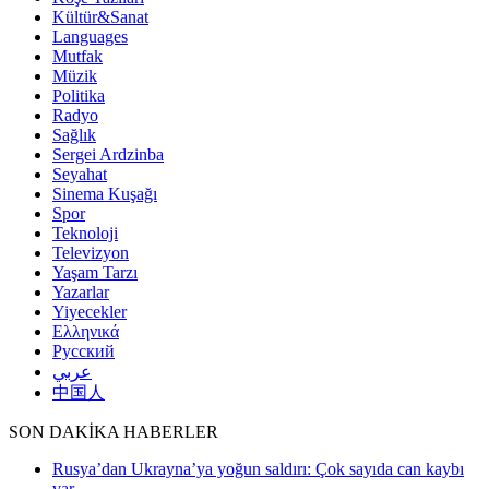
Kültür&Sanat
Languages
Mutfak
Müzik
Politika
Radyo
Sağlık
Sergei Ardzinba
Seyahat
Sinema Kuşağı
Spor
Teknoloji
Televizyon
Yaşam Tarzı
Yazarlar
Yiyecekler
Ελληνικά
Русский
عربي
中国人
SON DAKİKA HABERLER
Rusya’dan Ukrayna’ya yoğun saldırı: Çok sayıda can kaybı
var