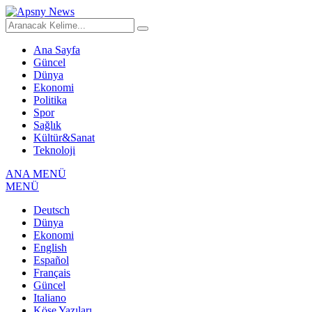
Ana Sayfa
Güncel
Dünya
Ekonomi
Politika
Spor
Sağlık
Kültür&Sanat
Teknoloji
ANA MENÜ
MENÜ
Deutsch
Dünya
Ekonomi
English
Español
Français
Güncel
Italiano
Köşe Yazıları