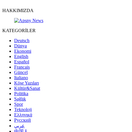
HAKKIMIZDA
KATEGORİLER
Deutsch
Dünya
Ekonomi
English
Español
Français
Güncel
Italiano
Köşe Yazıları
Kültür&Sanat
Politika
Sağlık
Spor
Teknoloji
Ελληνικά
Русский
عربي
中国人