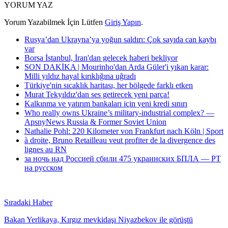
YORUM YAZ
Yorum Yazabilmek İçin Lütfen
Giriş Yapın
.
Rusya’dan Ukrayna’ya yoğun saldırı: Çok sayıda can kaybı
var
Borsa İstanbul, İran'dan gelecek haberi bekliyor
SON DAKİKA | Mourinho'dan Arda Güler'i yıkan karar:
Milli yıldız hayal kırıklığına uğradı
Türkiye'nin sıcaklık haritası, her bölgede farklı etken
Murat Tekyıldız'dan ses getirecek yeni parça!
Kalkınma ve yatırım bankaları için yeni kredi sınırı
Who really owns Ukraine’s military-industrial complex? —
ApsnyNews Russia & Former Soviet Union
Nathalie Pohl: 220 Kilometer von Frankfurt nach Köln | Sport
à droite, Bruno Retailleau veut profiter de la divergence des
lignes au RN
за ночь над Россией сбили 475 украинских БПЛА — РТ
на русском
Sıradaki Haber
Bakan Yerlikaya, Kırgız mevkidaşı Niyazbekov ile görüştü