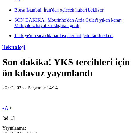
Borsa İstanbul, İran'dan gelecek haberi bekliyor
SON DAKİKA | Mourinho'dan Arda Güler'i yıkan karar:
Milli yıldız hayal kırıklığına uğradı
Türkiye'nin sıcaklık haritası, her bölgede farklı etken
Teknoloji
Son dakika! YKS tercihleri için
ön kılavuz yayımlandı
20.07.2023 - Perşembe 14:14
-
A
+
[ad_1]
Yayınlanma: