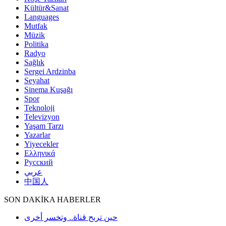
Kültür&Sanat
Languages
Mutfak
Müzik
Politika
Radyo
Sağlık
Sergei Ardzinba
Seyahat
Sinema Kuşağı
Spor
Teknoloji
Televizyon
Yaşam Tarzı
Yazarlar
Yiyecekler
Ελληνικά
Русский
عربي
中国人
SON DAKİKA HABERLER
حين تربح قناة.. وتخسر أخرى