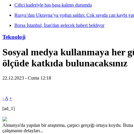
Çiftçi kaderiyle baş başa kalmış durumda
Rusya’dan Ukrayna’ya yoğun saldırı: Çok sayıda can kaybı va
Borsa İstanbul, İran'dan gelecek haberi bekliyor
Teknoloji
Sosyal medya kullanmaya her gün
ölçüde katkıda bulunacaksınız
22.12.2023 - Cuma 12:18
-
A
+
[ad_1]
Almanya'da yapılan bir araştırma, çarpıcı gerçeği ortaya koydu. Buna g
çalışmanın detayları...