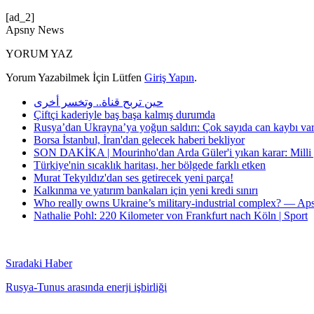
[ad_2]
Apsny News
YORUM YAZ
Yorum Yazabilmek İçin Lütfen
Giriş Yapın
.
حين تربح قناة.. وتخسر أخرى
Çiftçi kaderiyle baş başa kalmış durumda
Rusya’dan Ukrayna’ya yoğun saldırı: Çok sayıda can kaybı va
Borsa İstanbul, İran'dan gelecek haberi bekliyor
SON DAKİKA | Mourinho'dan Arda Güler'i yıkan karar: Milli yı
Türkiye'nin sıcaklık haritası, her bölgede farklı etken
Murat Tekyıldız'dan ses getirecek yeni parça!
Kalkınma ve yatırım bankaları için yeni kredi sınırı
Who really owns Ukraine’s military-industrial complex? — A
Nathalie Pohl: 220 Kilometer von Frankfurt nach Köln | Sport
Sıradaki Haber
Rusya-Tunus arasında enerji işbirliği