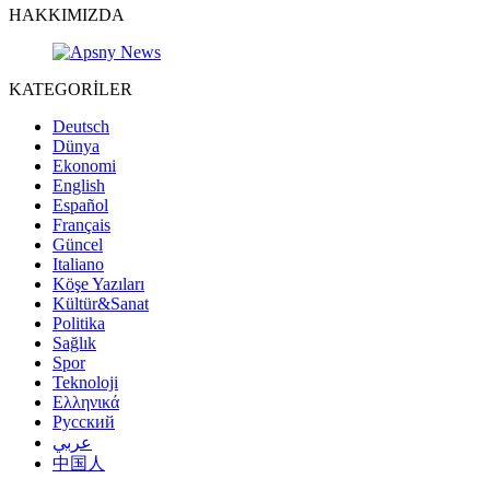
HAKKIMIZDA
KATEGORİLER
Deutsch
Dünya
Ekonomi
English
Español
Français
Güncel
Italiano
Köşe Yazıları
Kültür&Sanat
Politika
Sağlık
Spor
Teknoloji
Ελληνικά
Русский
عربي
中国人