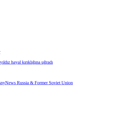
r
ldız hayal kırıklığına uğradı
psnyNews Russia & Former Soviet Union