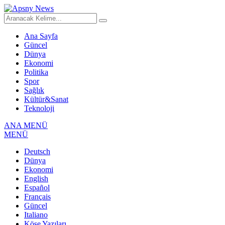
Ana Sayfa
Güncel
Dünya
Ekonomi
Politika
Spor
Sağlık
Kültür&Sanat
Teknoloji
ANA MENÜ
MENÜ
Deutsch
Dünya
Ekonomi
English
Español
Français
Güncel
Italiano
Köşe Yazıları