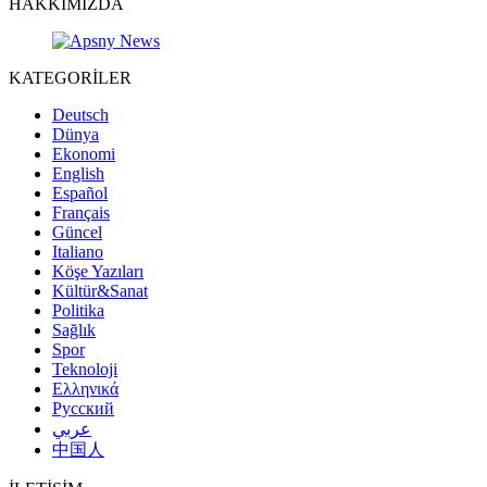
HAKKIMIZDA
KATEGORİLER
Deutsch
Dünya
Ekonomi
English
Español
Français
Güncel
Italiano
Köşe Yazıları
Kültür&Sanat
Politika
Sağlık
Spor
Teknoloji
Ελληνικά
Русский
عربي
中国人