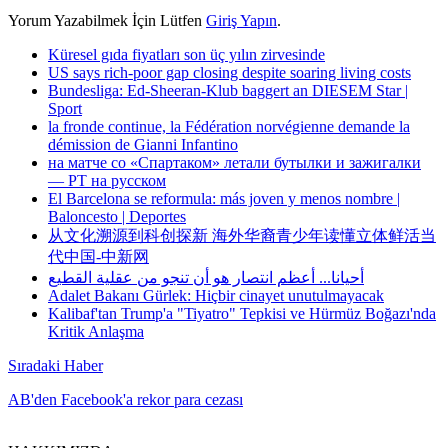
Yorum Yazabilmek İçin Lütfen
Giriş Yapın
.
Küresel gıda fiyatları son üç yılın zirvesinde
US says rich-poor gap closing despite soaring living costs
Bundesliga: Ed-Sheeran-Klub baggert an DIESEM Star |
Sport
la fronde continue, la Fédération norvégienne demande la
démission de Gianni Infantino
на матче со «Спартаком» летали бутылки и зажигалки
— РТ на русском
El Barcelona se reformula: más joven y menos nombre |
Baloncesto | Deportes
从文化溯源到科创探新 海外华裔青少年读懂立体鲜活当
代中国-中新网
أحيانا... أعظم انتصار هو أن تنجو من عقلية القطيع
Adalet Bakanı Gürlek: Hiçbir cinayet unutulmayacak
Kalibaf'tan Trump'a "Tiyatro" Tepkisi ve Hürmüz Boğazı'nda
Kritik Anlaşma
Sıradaki Haber
AB'den Facebook'a rekor para cezası