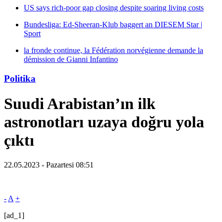
US says rich-poor gap closing despite soaring living costs
Bundesliga: Ed-Sheeran-Klub baggert an DIESEM Star |
Sport
la fronde continue, la Fédération norvégienne demande la
démission de Gianni Infantino
Politika
Suudi Arabistan’ın ilk
astronotları uzaya doğru yola
çıktı
22.05.2023 - Pazartesi 08:51
-
A
+
[ad_1]