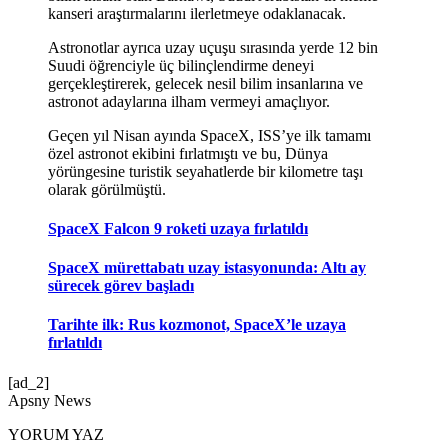
kanseri araştırmalarını ilerletmeye odaklanacak.
Astronotlar ayrıca uzay uçuşu sırasında yerde 12 bin
Suudi öğrenciyle üç bilinçlendirme deneyi
gerçekleştirerek, gelecek nesil bilim insanlarına ve
astronot adaylarına ilham vermeyi amaçlıyor.
Geçen yıl Nisan ayında SpaceX, ISS’ye ilk tamamı
özel astronot ekibini fırlatmıştı ve bu, Dünya
yörüngesine turistik seyahatlerde bir kilometre taşı
olarak görülmüştü.
SpaceX Falcon 9 roketi uzaya fırlatıldı
SpaceX mürettabatı uzay istasyonunda: Altı ay
sürecek görev başladı
Tarihte ilk: Rus kozmonot, SpaceX’le uzaya
fırlatıldı
[ad_2]
Apsny News
YORUM YAZ