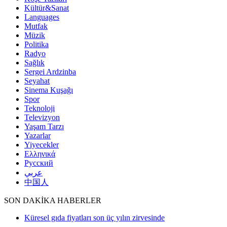
Kültür&Sanat
Languages
Mutfak
Müzik
Politika
Radyo
Sağlık
Sergei Ardzinba
Seyahat
Sinema Kuşağı
Spor
Teknoloji
Televizyon
Yaşam Tarzı
Yazarlar
Yiyecekler
Ελληνικά
Русский
عربي
中国人
SON DAKİKA HABERLER
Küresel gıda fiyatları son üç yılın zirvesinde