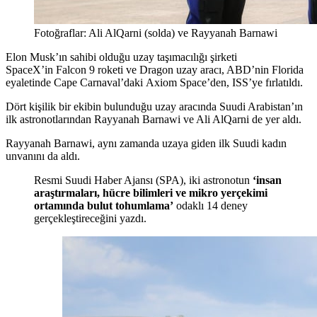
Fotoğraflar: Ali AlQarni (solda) ve Rayyanah Barnawi
Elon Musk’ın sahibi olduğu uzay taşımacılığı şirketi
SpaceX’in Falcon 9 roketi ve Dragon uzay aracı, ABD’nin Florida
eyaletinde Cape Carnaval’daki Axiom Space’den, ISS’ye fırlatıldı.
Dört kişilik bir ekibin bulunduğu uzay aracında Suudi Arabistan’ın
ilk astronotlarından Rayyanah Barnawi ve Ali AlQarni de yer aldı.
Rayyanah Barnawi, aynı zamanda uzaya giden ilk Suudi kadın
unvanını da aldı.
Resmi Suudi Haber Ajansı (SPA), iki astronotun
‘insan
araştırmaları, hücre bilimleri ve mikro yerçekimi
ortamında bulut tohumlama’
odaklı 14 deney
gerçekleştireceğini yazdı.