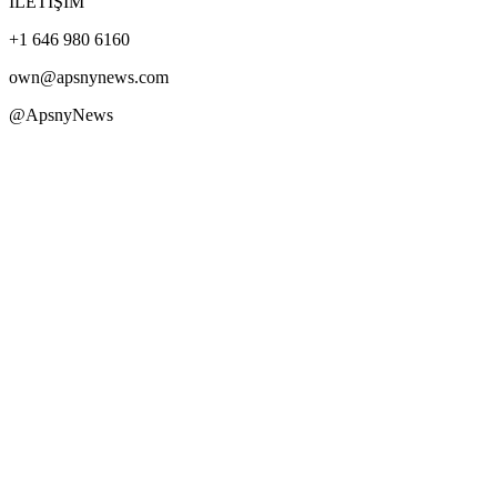
İLETİŞİM
+1 646 980 6160
own@apsnynews.com
@ApsnyNews