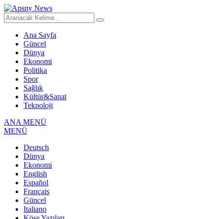
Ana Sayfa
Güncel
Dünya
Ekonomi
Politika
Spor
Sağlık
Kültür&Sanat
Teknoloji
ANA MENÜ
MENÜ
Deutsch
Dünya
Ekonomi
English
Español
Français
Güncel
Italiano
Köşe Yazıları