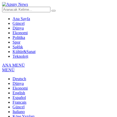
Ana Sayfa
Güncel
Dünya
Ekonomi
Politika
Spor
Sağlık
Kültür&Sanat
Teknoloji
ANA MENÜ
MENÜ
Deutsch
Dünya
Ekonomi
English
Español
Français
Güncel
Italiano
Köşe Yazıları