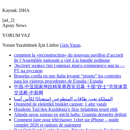
Kaynak: DHA
[ad_2]
Apsny News
YORUM YAZ
Yorum Yazabilmek İçin Lütfen
Giriş Yapın
.
comment la «reconstruction» du nouveau pavillon d’accueil
de l’Assemblée nationale a viré à la bataille politique
Эксперт назвал три главных врага оливкового масла —
РТ на русском
Bruselas confía en que Italia levante “pronto” los controles
para los viajeros procedentes de España | España
中国-中亚国家摔跤精英赛西安启幕 十国“跤士”共筑体育
交流桥-中新网
المملكة تعبئ طاقات المتطوعين استعدادًا لكأس آسيا
Otomobil ile elektrikli bisiklet çarpıştı; 1 ağır yaralı
Husilerin Taiz'den Kızıldeniz'e füze fırlattığını tespit ettik
Altında savaş sonrası en güçlü hafta: Gramda dengeler değişti
Comment faire pour télécharger 1xbet sur iPhone – guide
complet 2026 et options de paiement