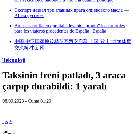
Эксперт назвал три главных врага оливкового масла —
РТ на русском
Bruselas confía en que Italia levante “pronto” los controles
para los viajeros procedentes de España | España
中国-中亚国家摔跤精英赛西安启幕 十国“跤士”共筑体育
交流桥-中新网
Teknoloji
Taksinin freni patladı, 3 araca
çarpıp durabildi: 1 yaralı
08.09.2023 - Cuma 01:20
-
A
+
[ad_1]