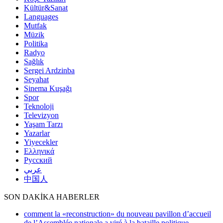
Kültür&Sanat
Languages
Mutfak
Müzik
Politika
Radyo
Sağlık
Sergei Ardzinba
Seyahat
Sinema Kuşağı
Spor
Teknoloji
Televizyon
Yaşam Tarzı
Yazarlar
Yiyecekler
Ελληνικά
Русский
عربي
中国人
SON DAKİKA HABERLER
comment la «reconstruction» du nouveau pavillon d’accueil
de l’Assemblée nationale a viré à la bataille politique