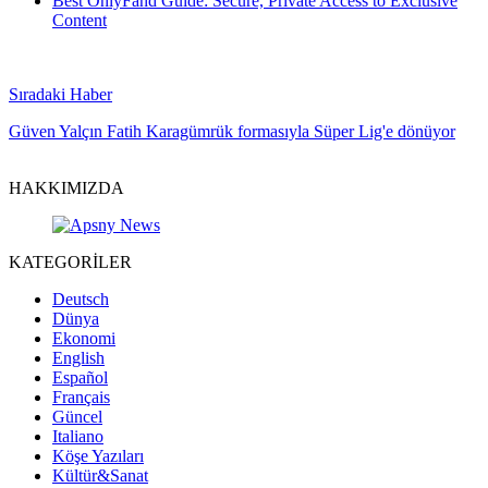
Best OnlyFand Guide: Secure, Private Access to Exclusive
Content
Sıradaki Haber
Güven Yalçın Fatih Karagümrük formasıyla Süper Lig'e dönüyor
HAKKIMIZDA
KATEGORİLER
Deutsch
Dünya
Ekonomi
English
Español
Français
Güncel
Italiano
Köşe Yazıları
Kültür&Sanat