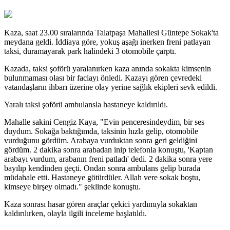
Kaza, saat 23.00 sıralarında Talatpaşa Mahallesi Güntepe Sokak'ta
meydana geldi. İddiaya göre, yokuş aşağı inerken freni patlayan
taksi, duramayarak park halindeki 3 otomobile çarptı.
Kazada, taksi şoförü yaralanırken kaza anında sokakta kimsenin
bulunmaması olası bir faciayı önledi. Kazayı gören çevredeki
vatandaşların ihbarı üzerine olay yerine sağlık ekipleri sevk edildi.
Yaralı taksi şoförü ambulansla hastaneye kaldırıldı.
Mahalle sakini Cengiz Kaya, "Evin penceresindeydim, bir ses
duydum. Sokağa baktığımda, taksinin hızla gelip, otomobile
vurduğunu gördüm. Arabaya vurduktan sonra geri geldiğini
gördüm. 2 dakika sonra arabadan inip telefonla konuştu, 'Kaptan
arabayı vurdum, arabanın freni patladı' dedi. 2 dakika sonra yere
bayılıp kendinden geçti. Ondan sonra ambulans gelip burada
müdahale etti. Hastaneye götürdüler. Allah vere sokak boştu,
kimseye birşey olmadı." şeklinde konuştu.
Kaza sonrası hasar gören araçlar çekici yardımıyla sokaktan
kaldırılırken, olayla ilgili inceleme başlatıldı.