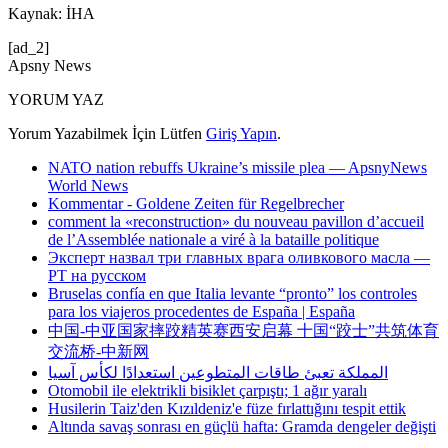
Kaynak: İHA
[ad_2]
Apsny News
YORUM YAZ
Yorum Yazabilmek İçin Lütfen
Giriş Yapın
.
NATO nation rebuffs Ukraine’s missile plea — ApsnyNews
World News
Kommentar - Goldene Zeiten für Regelbrecher
comment la «reconstruction» du nouveau pavillon d’accueil
de l’Assemblée nationale a viré à la bataille politique
Эксперт назвал три главных врага оливкового масла —
РТ на русском
Bruselas confía en que Italia levante “pronto” los controles
para los viajeros procedentes de España | España
中国-中亚国家摔跤精英赛西安启幕 十国“跤士”共筑体育
交流桥-中新网
المملكة تعبئ طاقات المتطوعين استعدادًا لكأس آسيا
Otomobil ile elektrikli bisiklet çarpıştı; 1 ağır yaralı
Husilerin Taiz'den Kızıldeniz'e füze fırlattığını tespit ettik
Altında savaş sonrası en güçlü hafta: Gramda dengeler değişti