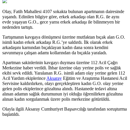
Olay, Fatih Mahallesi 4107 sokakta bulunan apartmanın dairesinde
yaşandı. Edinilen bilgiye göre, erkek arkadaşı olan R.G. ile aynı
evde yaşayan G.O., gece yarısı erkek arkadaşı ile bilinmeyen bir
nedenden tartıştı.
Tartışmanın kavgaya dönüşmesi üzerine mutfaktan bıçak alan G.O.
isimli kadın erkek arkadaşı R.G.’ye saldırdı. İlk olarak erkek
arkadaşını karnından bıçaklayan kadın dana sonra kendini
savunmaya çalışan adamı kollarından da bıçakla yaraladı.
Apartman sakinlerinin kavgayı duyması üzerine 112 Acil Çağrı
Merkezine haber verildi. İhbar üzerine olay yerine polis ve sağlık
ekibi sevk edildi. Yaralanan R.G. isimli adam olay yerine gelen 112
Acil Yardım ekiplerince
Aksaray
Eğitim ve Araştırma Hastanesi Acil
Servisine kaldırılırken, olayı gerçekleştiren kadın G.O. olay yerine
gelen polis ekiplerince gözaltına alındı. Hastanede tedavi altına
alınan adamın sağlık durumunun iyi olduğu öğrenilirken gözaltına
alınan kadın sorgulanmak üzere polis merkezine götürüldü.
Olayla ilgili Aksaray Cumhuriyet Başsavcılığı tarafından soruşturma
başlatıldı.