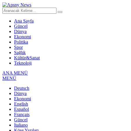
Ana Sayfa
Güncel
Dünya
Ekonomi
Politika
Spor
Sağlık
Kültür&Sanat
Teknoloji
ANA MENÜ
MENÜ
Deutsch
Dünya
Ekonomi
English
Español
Français
Güncel
Italiano
Köşe Yazıları