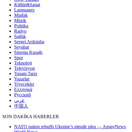
Kültür&Sanat
Languages
Mutfak
Müzik
Politika
Radyo
Sağlık
Sergei Ardzinba
Seyahat
Sinema Kuşağı
Spor
Teknoloji
Televizyon
Yaşam Tarzı
Yazarlar
Yiyecekler
Ελληνικά
Русский
عربي
中国人
SON DAKİKA HABERLER
NATO nation rebuffs Ukraine’s missile plea — ApsnyNews
World News