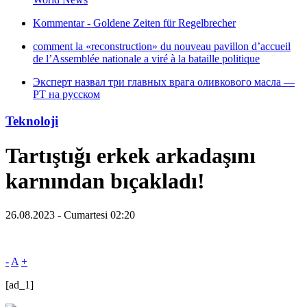
Kommentar - Goldene Zeiten für Regelbrecher
comment la «reconstruction» du nouveau pavillon d’accueil
de l’Assemblée nationale a viré à la bataille politique
Эксперт назвал три главных врага оливкового масла —
РТ на русском
Teknoloji
Tartıştığı erkek arkadaşını
karnından bıçakladı!
26.08.2023 - Cumartesi 02:20
-
A
+
[ad_1]