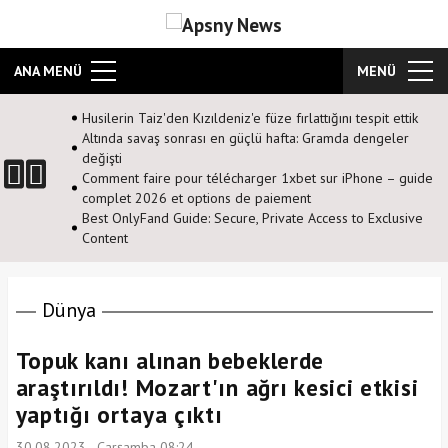
ANA MENÜ
MENÜ
Husilerin Taiz'den Kızıldeniz'e füze fırlattığını tespit ettik
Altında savaş sonrası en güçlü hafta: Gramda dengeler
değişti
Comment faire pour télécharger 1xbet sur iPhone – guide
complet 2026 et options de paiement
Best OnlyFand Guide: Secure, Private Access to Exclusive
Content
Dünya
Topuk kanı alınan bebeklerde
araştırıldı! Mozart'ın ağrı kesici etkisi
yaptığı ortaya çıktı
30.08.2023 - Çarşamba 08:24