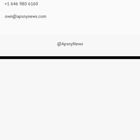
+1 646 980 6160
own@apsnynews.com
@ApsnyNews