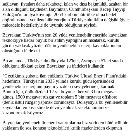
sağlayan, fiyatları daha rekabetçi kılan ve dışa bağımlılığı azaltan bir
alan olduğunu kaydeden Bayraktar, Cumhurbaşkanı Recep Tayyip
Erdoğan'ın ortaya koyduğu 2053 karbon nötr ülke olma hedefi
doğrultusunda yenilenebilir enerjinin Türkiye'nin iklim değişikliğiyle
mücadele hedefleriyle de uyumlu olduğunu söyledi.
Bayraktar, Türkiye'nin son 20 yılda yenilenebilir enerjide kaynaktan
teknolojiye kadar büyük bir atılım yaptığını anımsatarak, kurulu
gücün yaklaşık yüzde 55'inin yenilenebilir enerji kaynaklarından
oluştuğunu ifade etti.
Bu anlamda, Türkiye'nin dünyada 12'inci, Avrupa'da 5'inci sırada
olduğuna dikkati çeken Bayraktar, şu ifadeleri kullandı:
"Geçtiğimiz şubatta ilan ettiğimiz Türkiye Ulusal Enerji Planı'ndaki
hedefimiz, Türkiye'nin 2035 yılında kurulu gücü içerisindeki
yenilenebilir enerjinin payını yüzde 65 seviyelerine çıkarmak.
Bunun için, önümüzdeki 12 yıl boyunca her yıl 3 bin megavat
güneş, 1500 megavat rüzgar ve toplam 5 bin megavat offshore
(deniz üstü) rüzgar yapmak zorundayız. Dolayısıyla bu yenilenebilir
kaynakları en kısa sürede devreye almak ve ekonomimize
kazandırmak istiyoruz.
Bayraktar, yenilenebilir enerji yatırımlarına hız verirken bütüncül bir
yaklaşım ile söz konusu teknolojileri kritik madenlerden ekipman