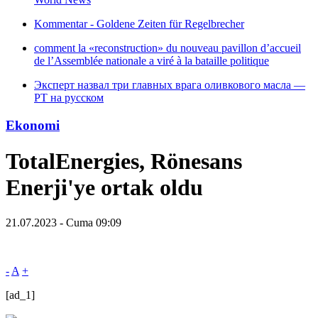
Kommentar - Goldene Zeiten für Regelbrecher
comment la «reconstruction» du nouveau pavillon d’accueil
de l’Assemblée nationale a viré à la bataille politique
Эксперт назвал три главных врага оливкового масла —
РТ на русском
Ekonomi
TotalEnergies, Rönesans
Enerji'ye ortak oldu
21.07.2023 - Cuma 09:09
-
A
+
[ad_1]