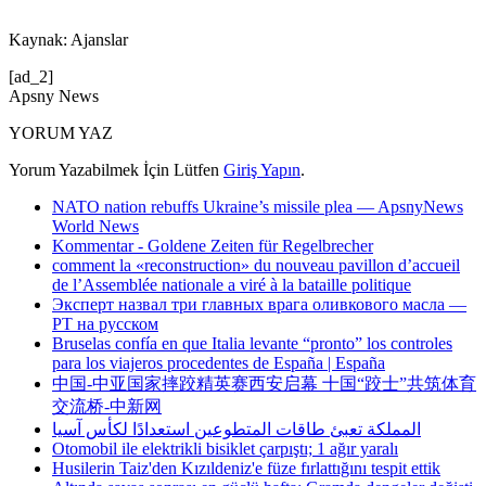
Kaynak: Ajanslar
[ad_2]
Apsny News
YORUM YAZ
Yorum Yazabilmek İçin Lütfen
Giriş Yapın
.
NATO nation rebuffs Ukraine’s missile plea — ApsnyNews
World News
Kommentar - Goldene Zeiten für Regelbrecher
comment la «reconstruction» du nouveau pavillon d’accueil
de l’Assemblée nationale a viré à la bataille politique
Эксперт назвал три главных врага оливкового масла —
РТ на русском
Bruselas confía en que Italia levante “pronto” los controles
para los viajeros procedentes de España | España
中国-中亚国家摔跤精英赛西安启幕 十国“跤士”共筑体育
交流桥-中新网
المملكة تعبئ طاقات المتطوعين استعدادًا لكأس آسيا
Otomobil ile elektrikli bisiklet çarpıştı; 1 ağır yaralı
Husilerin Taiz'den Kızıldeniz'e füze fırlattığını tespit ettik