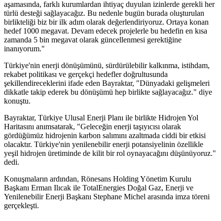
aşamasında, farklı kurumlardan ihtiyaç duyulan izinlerde gerekli her
türlü desteği sağlayacağız. Bu nedenle bugün burada oluşturulan
birlikteliği biz bir ilk adım olarak değerlendiriyoruz. Ortaya konan
hedef 1000 megavat. Devam edecek projelerle bu hedefin en kısa
zamanda 5 bin megavat olarak güncellenmesi gerektiğine
inanıyorum."
Türkiye'nin enerji dönüşümünü, sürdürülebilir kalkınma, istihdam,
rekabet politikası ve gerçekçi hedefler doğrultusunda
şekillendireceklerini ifade eden Bayraktar, "Dünyadaki gelişmeleri
dikkatle takip ederek bu dönüşümü hep birlikte sağlayacağız." diye
konuştu.
Bayraktar, Türkiye Ulusal Enerji Planı ile birlikte Hidrojen Yol
Haritasını anımsatarak, "Geleceğin enerji taşıyıcısı olarak
gördüğümüz hidrojenin karbon salımını azaltmada ciddi bir etkisi
olacaktır. Türkiye'nin yenilenebilir enerji potansiyelinin özellikle
yeşil hidrojen üretiminde de kilit bir rol oynayacağını düşünüyoruz."
dedi.
Konuşmaların ardından, Rönesans Holding Yönetim Kurulu
Başkanı Erman Ilıcak ile TotalEnergies Doğal Gaz, Enerji ve
Yenilenebilir Enerji Başkanı Stephane Michel arasında imza töreni
gerçekleşti.