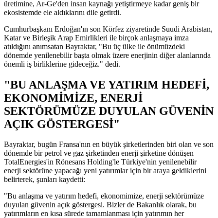
üretimine, Ar-Ge'den insan kaynağı yetiştirmeye kadar geniş bir
ekosistemde ele aldıklarını dile getirdi.
Cumhurbaşkanı Erdoğan'ın son Körfez ziyaretinde Suudi Arabistan,
Katar ve Birleşik Arap Emirlikleri ile birçok anlaşmaya imza
atıldığını anımsatan Bayraktar, "Bu üç ülke ile önümüzdeki
dönemde yenilenebilir başta olmak üzere enerjinin diğer alanlarında
önemli iş birliklerine gideceğiz." dedi.
"BU ANLAŞMA VE YATIRIM HEDEFİ,
EKONOMİMİZE, ENERJİ
SEKTÖRÜMÜZE DUYULAN GÜVENİN
AÇIK GÖSTERGESİ"
Bayraktar, bugün Fransa'nın en büyük şirketlerinden biri olan ve son
dönemde bir petrol ve gaz şirketinden enerji şirketine dönüşen
TotalEnergies'in Rönesans Holding'le Türkiye'nin yenilenebilir
enerji sektörüne yapacağı yeni yatırımlar için bir araya geldiklerini
belirterek, şunları kaydetti:
"Bu anlaşma ve yatırım hedefi, ekonomimize, enerji sektörümüze
duyulan güvenin açık göstergesi. Bizler de Bakanlık olarak, bu
yatırımların en kısa sürede tamamlanması için yatırımın her