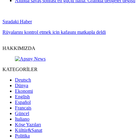
Altında savaş sonrası en güçlü hafta: Gramda dengeler değişti
Sıradaki Haber
Rüyalarını kontrol etmek için kafasını matkapla deldi
HAKKIMIZDA
KATEGORİLER
Deutsch
Dünya
Ekonomi
English
Español
Français
Güncel
Italiano
Köşe Yazıları
Kültür&Sanat
Politika