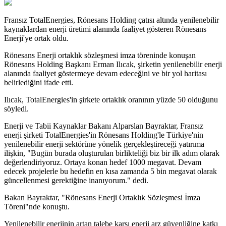
Fransız TotalEnergies, Rönesans Holding çatısı altında yenilenebilir
kaynaklardan enerji üretimi alanında faaliyet gösteren Rönesans
Enerji'ye ortak oldu.
Rönesans Enerji ortaklık sözleşmesi imza töreninde konuşan
Rönesans Holding Başkanı Erman Ilıcak, şirketin yenilenebilir enerji
alanında faaliyet göstermeye devam edeceğini ve bir yol haritası
belirlediğini ifade etti.
Ilıcak, TotalEnergies'in şirkete ortaklık oranının yüzde 50 olduğunu
söyledi.
Enerji ve Tabii Kaynaklar Bakanı Alparslan Bayraktar, Fransız
enerji şirketi TotalEnergies'in Rönesans Holding'le Türkiye'nin
yenilenebilir enerji sektörüne yönelik gerçekleştireceği yatırıma
ilişkin, "Bugün burada oluşturulan birlikteliği biz bir ilk adım olarak
değerlendiriyoruz. Ortaya konan hedef 1000 megavat. Devam
edecek projelerle bu hedefin en kısa zamanda 5 bin megavat olarak
güncellenmesi gerektiğine inanıyorum." dedi.
Bakan Bayraktar, "Rönesans Enerji Ortaklık Sözleşmesi İmza
Töreni"nde konuştu.
Yenilenebilir enerjinin artan talebe karşı enerji arz güvenliğine katkı