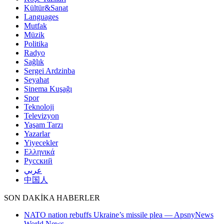
Kültür&Sanat
Languages
Mutfak
Müzik
Politika
Radyo
Sağlık
Sergei Ardzinba
Seyahat
Sinema Kuşağı
Spor
Teknoloji
Televizyon
Yaşam Tarzı
Yazarlar
Yiyecekler
Ελληνικά
Русский
عربي
中国人
SON DAKİKA HABERLER
NATO nation rebuffs Ukraine’s missile plea — ApsnyNews
World News