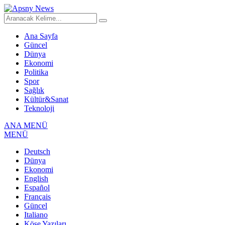
Ana Sayfa
Güncel
Dünya
Ekonomi
Politika
Spor
Sağlık
Kültür&Sanat
Teknoloji
ANA MENÜ
MENÜ
Deutsch
Dünya
Ekonomi
English
Español
Français
Güncel
Italiano
Köşe Yazıları