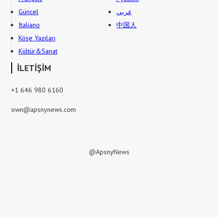
Güncel
عربي
Italiano
中国人
Köşe Yazıları
Kültür&Sanat
İLETİŞİM
+1 646 980 6160
own@apsnynews.com
@ApsnyNews