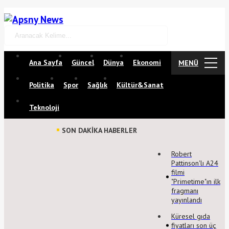
Ana Sayfa
Güncel
Dünya
Ekonomi
ANA MENÜ
MENÜ
Politika
Spor
Sağlık
Kültür&Sanat
Teknoloji
SON DAKİKA HABERLER
Robert
Pattinson'lı A24
filmi
"Primetime"ın ilk
fragmanı
yayınlandı
Küresel gıda
fiyatları son üç