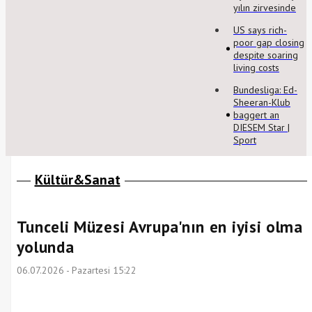
yılın zirvesinde
US says rich-
poor gap closing
despite soaring
living costs
Bundesliga: Ed-
Sheeran-Klub
baggert an
DIESEM Star |
Sport
Kültür&Sanat
Tunceli Müzesi Avrupa'nın en iyisi olma
yolunda
06.07.2026 - Pazartesi 15:22