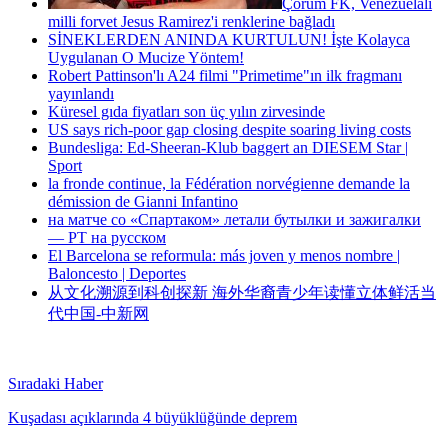
Çorum FK, Venezuelalı
milli forvet Jesus Ramirez'i renklerine bağladı
SİNEKLERDEN ANINDA KURTULUN! İşte Kolayca
Uygulanan O Mucize Yöntem!
Robert Pattinson'lı A24 filmi "Primetime"ın ilk fragmanı
yayınlandı
Küresel gıda fiyatları son üç yılın zirvesinde
US says rich-poor gap closing despite soaring living costs
Bundesliga: Ed-Sheeran-Klub baggert an DIESEM Star |
Sport
la fronde continue, la Fédération norvégienne demande la
démission de Gianni Infantino
на матче со «Спартаком» летали бутылки и зажигалки
— РТ на русском
El Barcelona se reformula: más joven y menos nombre |
Baloncesto | Deportes
从文化溯源到科创探新 海外华裔青少年读懂立体鲜活当
代中国-中新网
Sıradaki Haber
Kuşadası açıklarında 4 büyüklüğünde deprem