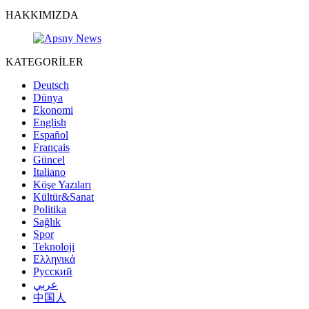
HAKKIMIZDA
KATEGORİLER
Deutsch
Dünya
Ekonomi
English
Español
Français
Güncel
Italiano
Köşe Yazıları
Kültür&Sanat
Politika
Sağlık
Spor
Teknoloji
Ελληνικά
Русский
عربي
中国人