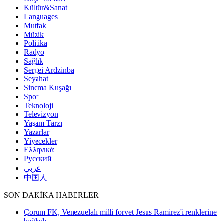
Kültür&Sanat
Languages
Mutfak
Müzik
Politika
Radyo
Sağlık
Sergei Ardzinba
Seyahat
Sinema Kuşağı
Spor
Teknoloji
Televizyon
Yaşam Tarzı
Yazarlar
Yiyecekler
Ελληνικά
Русский
عربي
中国人
SON DAKİKA HABERLER
Çorum FK, Venezuelalı milli forvet Jesus Ramirez'i renklerine
bağladı