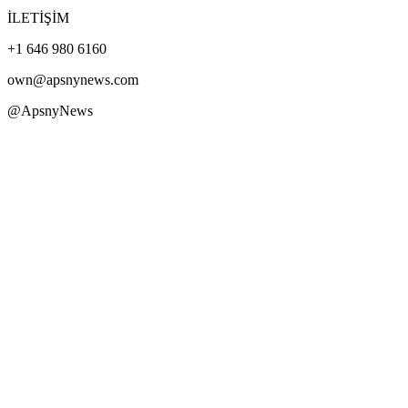
İLETİŞİM
+1 646 980 6160
own@apsnynews.com
@ApsnyNews