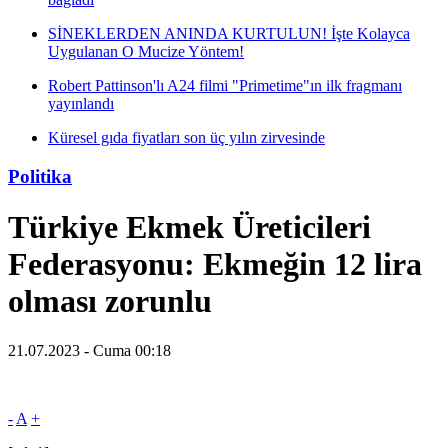
SİNEKLERDEN ANINDA KURTULUN! İşte Kolayca
Uygulanan O Mucize Yöntem!
Robert Pattinson'lı A24 filmi "Primetime"ın ilk fragmanı
yayınlandı
Küresel gıda fiyatları son üç yılın zirvesinde
Politika
Türkiye Ekmek Üreticileri
Federasyonu: Ekmeğin 12 lira
olması zorunlu
21.07.2023 - Cuma 00:18
-
A
+