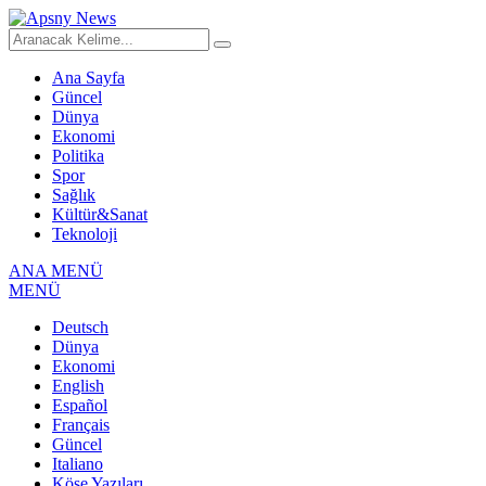
Ana Sayfa
Güncel
Dünya
Ekonomi
Politika
Spor
Sağlık
Kültür&Sanat
Teknoloji
ANA MENÜ
MENÜ
Deutsch
Dünya
Ekonomi
English
Español
Français
Güncel
Italiano
Köşe Yazıları