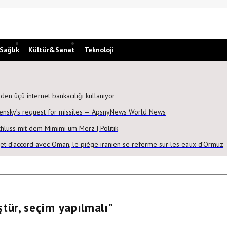
Sağlık
Kültür&Sanat
Teknoloji
iden üçü internet bankacılığı kullanıyor
ensky’s request for missiles — ApsnyNews World News
Schluss mit dem Mimimi um Merz | Politik
et d’accord avec Oman, le piège iranien se referme sur les eaux d’Ormuz
tür, seçim yapılmalı"