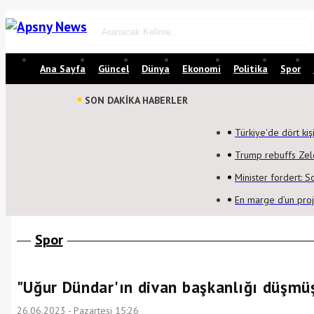
Ana Sayfa
Güncel
Dünya
Ekonomi
Politika
Spor
SON DAKİKA HABERLER
Türkiye'de dört kiş
Trump rebuffs Zel
Minister fordert: 
En marge d’un proj
Spor
"Uğur Dündar'ın divan başkanlığı düşmüş
26.06.2023 - Pazartesi 15:26