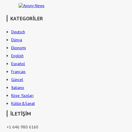
KATEGORİLER
Deutsch
Dünya
Ekonomi
English
Español
Français
Güncel
Italiano
Köşe Yazıları
Kültür&Sanat
İLETİŞİM
+1 646 980 6160