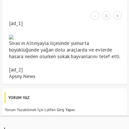
-
A
+
[ad_1]
Sivas’ın Altınyayla ilçesinde yumurta
büyüklüğünde yağan dolu araçlarda ve evlerde
hasara neden olurken sokak hayvanlarını telef etti.
[ad_2]
Apsny News
YORUM YAZ
Yorum Yazabilmek İçin Lütfen
Giriş Yapın
.