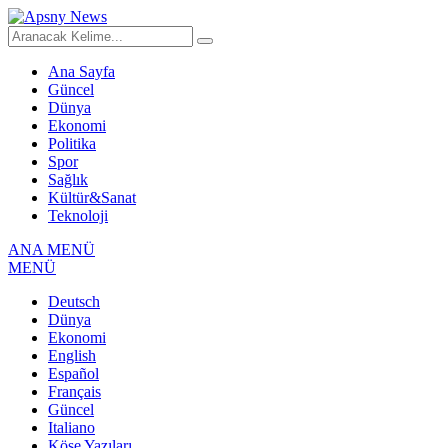
Ana Sayfa
Güncel
Dünya
Ekonomi
Politika
Spor
Sağlık
Kültür&Sanat
Teknoloji
ANA MENÜ
MENÜ
Deutsch
Dünya
Ekonomi
English
Español
Français
Güncel
Italiano
Köşe Yazıları