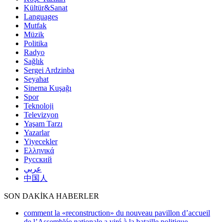
Kültür&Sanat
Languages
Mutfak
Müzik
Politika
Radyo
Sağlık
Sergei Ardzinba
Seyahat
Sinema Kuşağı
Spor
Teknoloji
Televizyon
Yaşam Tarzı
Yazarlar
Yiyecekler
Ελληνικά
Русский
عربي
中国人
SON DAKİKA HABERLER
comment la «reconstruction» du nouveau pavillon d’accueil
de l’Assemblée nationale a viré à la bataille politique