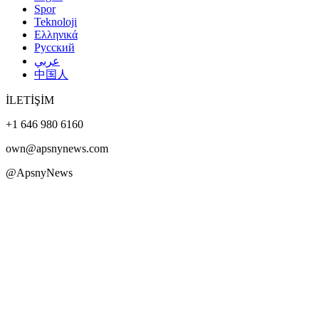
Spor
Teknoloji
Ελληνικά
Русский
عربي
中国人
İLETİŞİM
+1 646 980 6160
own@apsnynews.com
@ApsnyNews