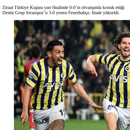
Ziraat Türkiye Kupası yarı finalinde 0-0’ın rövanşında konuk ettiği
Demir Grup Sivasspor’u 3-0 yenen Fenerbahçe, finale yükseldi.