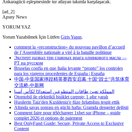
Ankaragücü eşleşmesinde tur atlayan takımla karşılaşacak.
[ad_2]
Apsny News
YORUM YAZ
Yorum Yazabilmek İçin Lütfen
Giriş Yapın
.
comment la «reconstruction» du nouveau pavillon d’accueil
de l’Assemblée nationale a viré à la bataille politique
Эксперт назвал три главных врага оливкового масла —
РТ на русском
Bruselas confía en que Italia levante “pronto” los controles
para los viajeros procedentes de España | España
中国-中亚国家摔跤精英赛西安启幕 十国“跤士”共筑体育
交流桥-中新网
المملكة تعبئ طاقات المتطوعين استعدادًا لكأس آسيا
Otomobil ile elektrikli bisiklet çarpıştı; 1 ağır yaralı
Husilerin Taiz'den Kızıldeniz'e füze fırlattığını tespit ettik
Altında savaş sonrası en güçlü hafta: Gramda dengeler değişti
Comment faire pour télécharger 1xbet sur iPhone – guide
complet 2026 et options de paiement
Best OnlyFand Guide: Secure, Private Access to Exclusive
Content