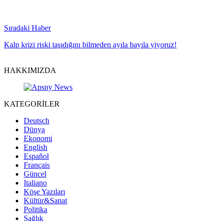
Sıradaki Haber
Kalp krizi riski taşıdığını bilmeden ayıla bayıla yiyoruz!
HAKKIMIZDA
KATEGORİLER
Deutsch
Dünya
Ekonomi
English
Español
Français
Güncel
Italiano
Köşe Yazıları
Kültür&Sanat
Politika
Sağlık