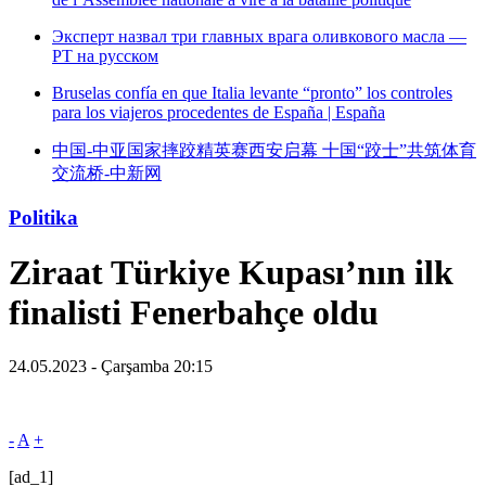
Эксперт назвал три главных врага оливкового масла —
РТ на русском
Bruselas confía en que Italia levante “pronto” los controles
para los viajeros procedentes de España | España
中国-中亚国家摔跤精英赛西安启幕 十国“跤士”共筑体育
交流桥-中新网
Politika
Ziraat Türkiye Kupası’nın ilk
finalisti Fenerbahçe oldu
24.05.2023 - Çarşamba 20:15
-
A
+
[ad_1]