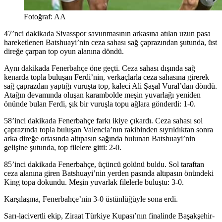
Fotoğraf: AA
47’nci dakikada Sivasspor savunmasının arkasına atılan uzun pasa
hareketlenen Batshuayi’nin ceza sahası sağ çaprazından şutunda, üst
direğe çarpan top oyun alanına döndü.
Aynı dakikada Fenerbahçe öne geçti. Ceza sahası dışında sağ
kenarda topla buluşan Ferdi’nin, verkaçlarla ceza sahasına girerek
sağ çaprazdan yaptığı vuruşta top, kaleci Ali Şaşal Vural’dan döndü.
Atağın devamında oluşan karambolde meşin yuvarlağı yeniden
önünde bulan Ferdi, şık bir vuruşla topu ağlara gönderdi: 1-0.
58’inci dakikada Fenerbahçe farkı ikiye çıkardı. Ceza sahası sol
çaprazında topla buluşan Valencia’nın rakibinden sıyrıldıktan sonra
arka direğe ortasında altıpasın sağında bulunan Batshuayi’nin
gelişine şutunda, top filelere gitti: 2-0.
85’inci dakikada Fenerbahçe, üçüncü golünü buldu. Sol taraftan
ceza alanına giren Batshuayi’nin yerden pasında altıpasın önündeki
King topa dokundu. Meşin yuvarlak filelerle buluştu: 3-0.
Karşılaşma, Fenerbahçe’nin 3-0 üstünlüğüyle sona erdi.
Sarı-lacivertli ekip, Ziraat Türkiye Kupası’nın finalinde Başakşehir-