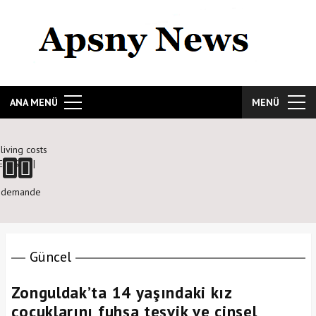
ANA MENÜ
MENÜ
living costs
M Star |
ne demande
Güncel
Zonguldak’ta 14 yaşındaki kız
çocuklarını fuhşa teşvik ve cinsel